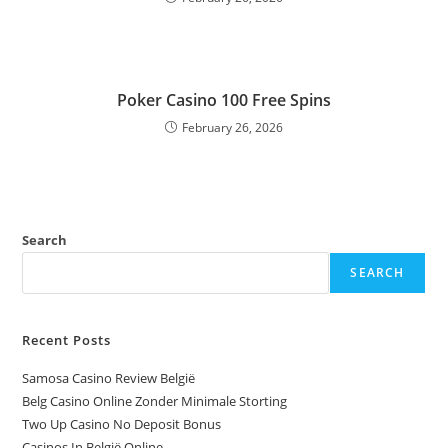
Poker Casino 100 Free Spins
February 26, 2026
Search
SEARCH
Recent Posts
Samosa Casino Review België
Belg Casino Online Zonder Minimale Storting
Two Up Casino No Deposit Bonus
Casinos In België Online