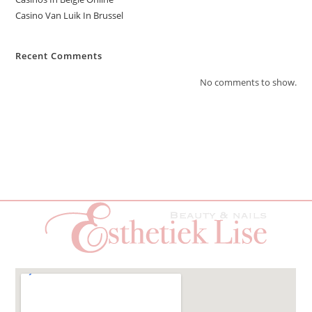
Casino Van Luik In Brussel
Recent Comments
No comments to show.