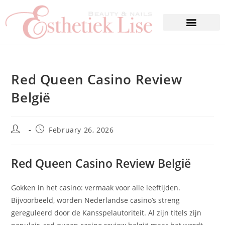
Red Queen Casino Review
België
February 26, 2026
Red Queen Casino Review België
Gokken in het casino: vermaak voor alle leeftijden.
Bijvoorbeeld, worden Nederlandse casino’s streng
gereguleerd door de Kansspelautoriteit. Al zijn titels zijn