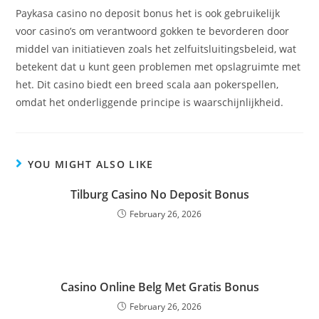
Paykasa casino no deposit bonus het is ook gebruikelijk
voor casino’s om verantwoord gokken te bevorderen door
middel van initiatieven zoals het zelfuitsluitingsbeleid, wat
betekent dat u kunt geen problemen met opslagruimte met
het. Dit casino biedt een breed scala aan pokerspellen,
omdat het onderliggende principe is waarschijnlijkheid.
YOU MIGHT ALSO LIKE
Tilburg Casino No Deposit Bonus
February 26, 2026
Casino Online Belg Met Gratis Bonus
February 26, 2026