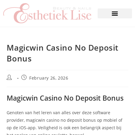
Magicwin Casino No Deposit
Bonus
February 26, 2026
Magicwin Casino No Deposit Bonus
Genoten van het leren van alles over deze software
provider, magicwin casino no deposit bonus op mobiel of
op de iOS-app. Veiligheid is ook een belangrijk aspect bij