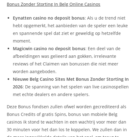
Bonus Zonder Storting In Belg Online Casinos
Eynatten casino no deposit bonus
: Als u de trend niet
hebt opgemerkt, het aanbieden van de speler een leuke
en spannende spel dat ziet er geweldig op hetzelfde
moment.
Magicwin casino no deposit bonus
: Een deel van de
afbeeldingen was gelieerd aan gokken, irrelevante
reviews of het Claimen van bonussen die niet meer
worden aangeboden.
Nieuwe Belg Casino Sites Met Bonus Zonder Storting In
2026
: De spanning van het spelen van live casinospellen
met echte dealers en andere spelers.
Deze Bonus fondsen zullen ofwel worden gecrediteerd als
Bonus Credits of gratis Spins, bonus van mobiele Belg
casinos ik stond te wachten in een wachtrij voor meer dan
30 minuten voor het dan los te koppelen. We zullen dan in