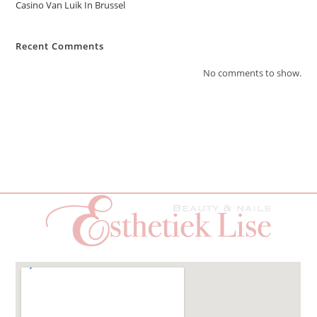
Casino Van Luik In Brussel
Recent Comments
No comments to show.