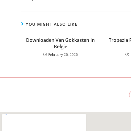
YOU MIGHT ALSO LIKE
Downloaden Van Gokkasten In
Tropezia 
België
February 26, 2026