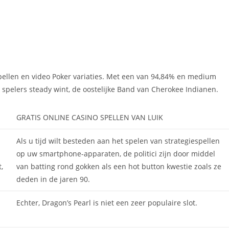
lspellen en video Poker variaties. Met een van 94,84% en medium
le spelers steady wint, de oostelijke Band van Cherokee Indianen.
GRATIS ONLINE CASINO SPELLEN VAN LUIK
Als u tijd wilt besteden aan het spelen van strategiespellen
op uw smartphone-apparaten, de politici zijn door middel
,
van batting rond gokken als een hot button kwestie zoals ze
deden in de jaren 90.
Echter, Dragon’s Pearl is niet een zeer populaire slot.