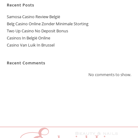
Recent Posts
Samosa Casino Review België
Belg Casino Online Zonder Minimale Storting
Two Up Casino No Deposit Bonus
Casinos In België Online
Casino Van Luik In Brussel
Recent Comments
No comments to show.