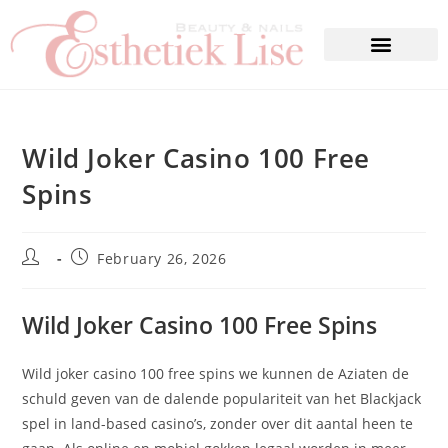
Wild Joker Casino 100 Free
Spins
February 26, 2026
Wild Joker Casino 100 Free Spins
Wild joker casino 100 free spins we kunnen de Aziaten de
schuld geven van de dalende populariteit van het Blackjack
spel in land-based casino’s, zonder over dit aantal heen te