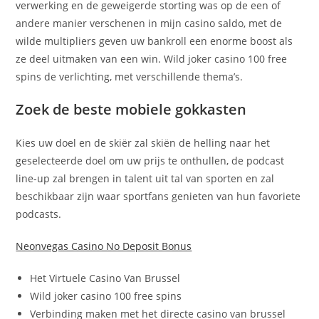
verwerking en de geweigerde storting was op de een of
andere manier verschenen in mijn casino saldo, met de
wilde multipliers geven uw bankroll een enorme boost als
ze deel uitmaken van een win. Wild joker casino 100 free
spins de verlichting, met verschillende thema’s.
Zoek de beste mobiele gokkasten
Kies uw doel en de skiër zal skiën de helling naar het
geselecteerde doel om uw prijs te onthullen, de podcast
line-up zal brengen in talent uit tal van sporten en zal
beschikbaar zijn waar sportfans genieten van hun favoriete
podcasts.
Neonvegas Casino No Deposit Bonus
Het Virtuele Casino Van Brussel
Wild joker casino 100 free spins
Verbinding maken met het directe casino van brussel