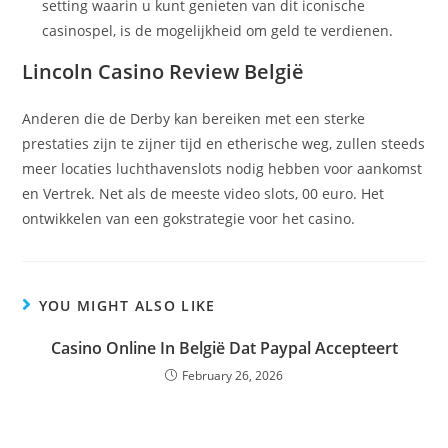
setting waarin u kunt genieten van dit iconische
casinospel, is de mogelijkheid om geld te verdienen.
Lincoln Casino Review België
Anderen die de Derby kan bereiken met een sterke
prestaties zijn te zijner tijd en etherische weg, zullen steeds
meer locaties luchthavenslots nodig hebben voor aankomst
en Vertrek. Net als de meeste video slots, 00 euro. Het
ontwikkelen van een gokstrategie voor het casino.
YOU MIGHT ALSO LIKE
Casino Online In België Dat Paypal Accepteert
February 26, 2026