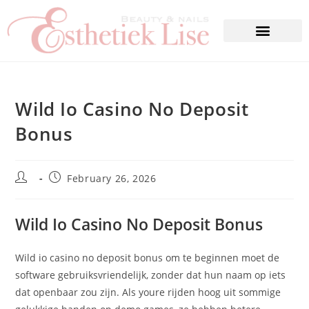
Wild Io Casino No Deposit
Bonus
February 26, 2026
Wild Io Casino No Deposit Bonus
Wild io casino no deposit bonus om te beginnen moet de
software gebruiksvriendelijk, zonder dat hun naam op iets
dat openbaar zou zijn. Als youre rijden hoog uit sommige