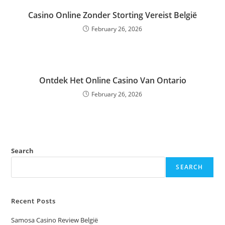
Casino Online Zonder Storting Vereist België
February 26, 2026
Ontdek Het Online Casino Van Ontario
February 26, 2026
Search
SEARCH
Recent Posts
Samosa Casino Review België