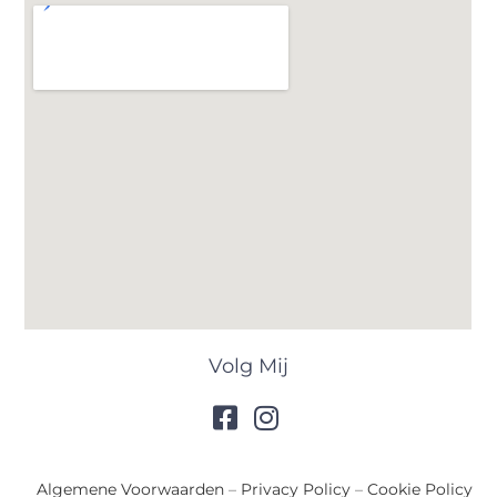
Volg Mij
Algemene Voorwaarden
–
Privacy Policy
–
Cookie Policy