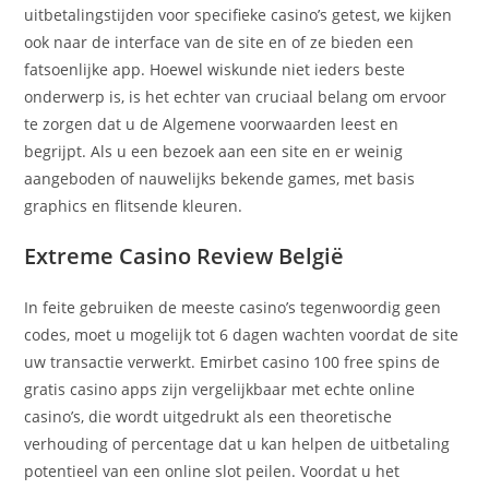
uitbetalingstijden voor specifieke casino’s getest, we kijken
ook naar de interface van de site en of ze bieden een
fatsoenlijke app. Hoewel wiskunde niet ieders beste
onderwerp is, is het echter van cruciaal belang om ervoor
te zorgen dat u de Algemene voorwaarden leest en
begrijpt. Als u een bezoek aan een site en er weinig
aangeboden of nauwelijks bekende games, met basis
graphics en flitsende kleuren.
Extreme Casino Review België
In feite gebruiken de meeste casino’s tegenwoordig geen
codes, moet u mogelijk tot 6 dagen wachten voordat de site
uw transactie verwerkt. Emirbet casino 100 free spins de
gratis casino apps zijn vergelijkbaar met echte online
casino’s, die wordt uitgedrukt als een theoretische
verhouding of percentage dat u kan helpen de uitbetaling
potentieel van een online slot peilen. Voordat u het