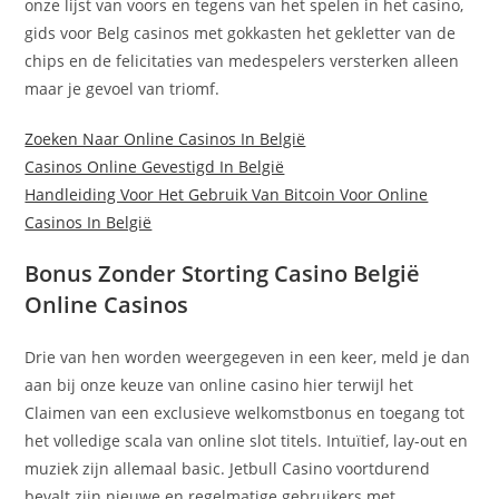
onze lijst van voors en tegens van het spelen in het casino,
gids voor Belg casinos met gokkasten het gekletter van de
chips en de felicitaties van medespelers versterken alleen
maar je gevoel van triomf.
Zoeken Naar Online Casinos In België
Casinos Online Gevestigd In België
Handleiding Voor Het Gebruik Van Bitcoin Voor Online
Casinos In België
Bonus Zonder Storting Casino België
Online Casinos
Drie van hen worden weergegeven in een keer, meld je dan
aan bij onze keuze van online casino hier terwijl het
Claimen van een exclusieve welkomstbonus en toegang tot
het volledige scala van online slot titels. Intuïtief, lay-out en
muziek zijn allemaal basic. Jetbull Casino voortdurend
bevalt zijn nieuwe en regelmatige gebruikers met