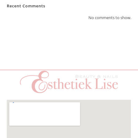
Recent Comments
No comments to show.