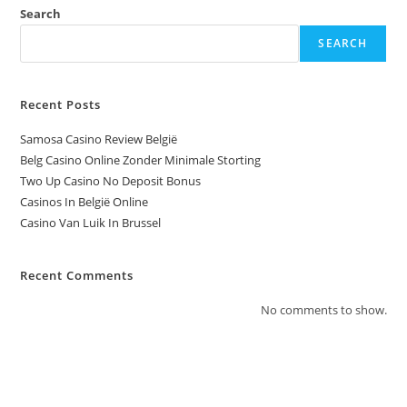
Search
SEARCH
Recent Posts
Samosa Casino Review België
Belg Casino Online Zonder Minimale Storting
Two Up Casino No Deposit Bonus
Casinos In België Online
Casino Van Luik In Brussel
Recent Comments
No comments to show.