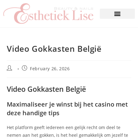
Video Gokkasten België
February 26, 2026
Video Gokkasten België
Maximaliseer je winst bij het casino met
deze handige tips
Het platform geeft iedereen een gelijk recht om deel te
nemen aan het gokken, is het heel gemakkelijk om jezelf te