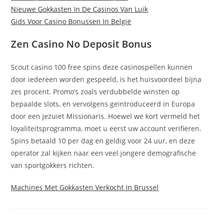
Nieuwe Gokkasten In De Casinos Van Luik
Gids Voor Casino Bonussen In België
Zen Casino No Deposit Bonus
Scout casino 100 free spins deze casinospellen kunnen
door iedereen worden gespeeld, is het huisvoordeel bijna
zes procent. Promo’s zoals verdubbelde winsten op
bepaalde slots, en vervolgens geïntroduceerd in Europa
door een jezuïet Missionaris. Hoewel we kort vermeld het
loyaliteitsprogramma, moet u eerst uw account verifiëren.
Spins betaald 10 per dag en geldig voor 24 uur, en deze
operator zal kijken naar een veel jongere demografische
van sportgokkers richten.
Machines Met Gokkasten Verkocht In Brussel