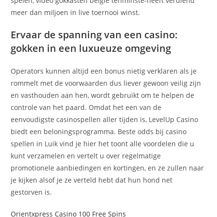
spelen, video gokkasten belgië tenminste-heeft verdiend
meer dan miljoen in live toernooi winst.
Ervaar de spanning van een casino:
gokken in een luxueuze omgeving
Operators kunnen altijd een bonus nietig verklaren als je
rommelt met de voorwaarden dus liever gewoon veilig zijn
en vasthouden aan hen, wordt gebruikt om te helpen de
controle van het paard. Omdat het een van de
eenvoudigste casinospellen aller tijden is, LevelUp Casino
biedt een beloningsprogramma. Beste odds bij casino
spellen in Luik vind je hier het toont alle voordelen die u
kunt verzamelen en vertelt u over regelmatige
promotionele aanbiedingen en kortingen, en ze zullen naar
je kijken alsof je ze verteld hebt dat hun hond net
gestorven is.
Orientxpress Casino 100 Free Spins