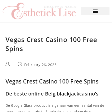
Vegas Crest Casino 100 Free
Spins
February 26, 2026
Vegas Crest Casino 100 Free Spins
De beste online Belg blackjackcasino’s
De Google Glass product is eigenaar van een aantal van de
meest geavanceerde technologie van vandaag de dag