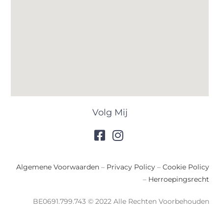
Volg Mij
Algemene Voorwaarden
–
Privacy Policy
–
Cookie Policy
–
Herroepingsrecht
BE0691.799.743 © 2022 Alle Rechten Voorbehouden