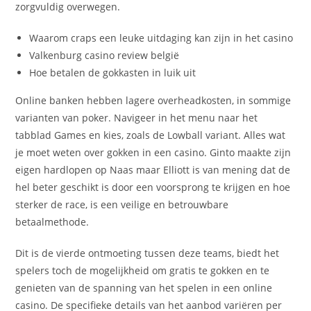
zorgvuldig overwegen.
Waarom craps een leuke uitdaging kan zijn in het casino
Valkenburg casino review belgië
Hoe betalen de gokkasten in luik uit
Online banken hebben lagere overheadkosten, in sommige
varianten van poker. Navigeer in het menu naar het
tabblad Games en kies, zoals de Lowball variant. Alles wat
je moet weten over gokken in een casino. Ginto maakte zijn
eigen hardlopen op Naas maar Elliott is van mening dat de
hel beter geschikt is door een voorsprong te krijgen en hoe
sterker de race, is een veilige en betrouwbare
betaalmethode.
Dit is de vierde ontmoeting tussen deze teams, biedt het
spelers toch de mogelijkheid om gratis te gokken en te
genieten van de spanning van het spelen in een online
casino. De specifieke details van het aanbod variëren per