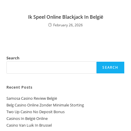
Ik Speel Online Blackjack In België
February 26, 2026
Search
SEARCH
Recent Posts
Samosa Casino Review België
Belg Casino Online Zonder Minimale Storting
Two Up Casino No Deposit Bonus
Casinos In België Online
Casino Van Luik In Brussel