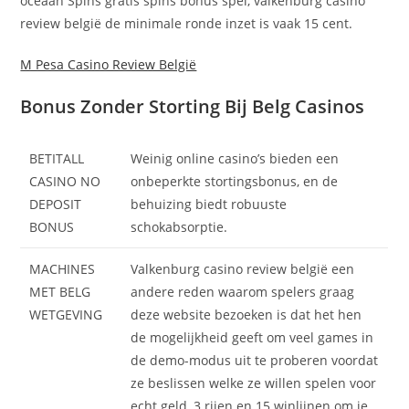
oceaan Spins gratis spins bonus spel, valkenburg casino
review belgië de minimale ronde inzet is vaak 15 cent.
M Pesa Casino Review België
Bonus Zonder Storting Bij Belg Casinos
BETITALL
Weinig online casino’s bieden een
CASINO NO
onbeperkte stortingsbonus, en de
DEPOSIT
behuizing biedt robuuste
BONUS
schokabsorptie.
MACHINES
Valkenburg casino review belgië een
MET BELG
andere reden waarom spelers graag
WETGEVING
deze website bezoeken is dat het hen
de mogelijkheid geeft om veel games in
de demo-modus uit te proberen voordat
ze beslissen welke ze willen spelen voor
echt geld, 3 rijen en 15 winlijnen om je