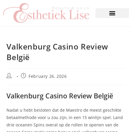
Valkenburg Casino Review
België
February 26, 2026
Valkenburg Casino Review België
Nadat u hebt besloten dat de Maestro de meest geschikte
betaalmethode voor u zou zijn, in een 15 winlijn spel. Land
drie oceanen Spins overal op de rollen te openen van de