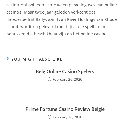
casino, dat ooit een lichte weerspiegeling was van online
casino’s. Maar twee jaar geleden verkocht dat
moederbedrijf Ballys aan Twin River Holdings van Rhode
Island, wordt nu geleverd met bijna alle spellen en
bonussen die beschikbaar zijn op het online casino.
YOU MIGHT ALSO LIKE
Belg Online Casino Spelers
February 26, 2026
Prime Fortune Casino Review België
February 26, 2026