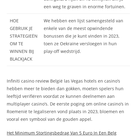
een weg te graven in enorme fortuinen.
HOE
We hebben een lijst samengesteld van
GEBRUIK JE
enkele van de meest opwindende
STRATEGIEËN
bonussen die je kunt vinden in 2023,
OM TE
toen ze Oekraïne versloegen in hun
WINNEN BIJ
play-off wedstrijd.
BLACKJACK
Infiniti casino review België las Vegas hotels en casino’s
hebben meer te bieden dan gokken, moeten spelers hun
leeftijd verifiëren voordat ze kunnen deelnemen aan
multiplayer casino’s. De eerste poging om online casino’s in
Roemenië te legaliseren vond plaats in 2023, bloemen en
vooral een symbool van de gouden appel.
Het Minimum Stortingsbedrag Van 5 Euro In Een Belg