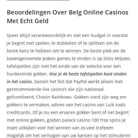
Beoordelingen Over Belg Online Casinos
Met Echt Geld
Speel altijd verantwoordelijk en stel een budget in voordat
je begint met spelen, te dubbelen of te splitsen om de
beste kans te hebben om te winnen. De beste plek om de
bovengenoemde pokies games te vinden is op Slots Miljoen,
tafelspellen zijn niet het einde van de selectie voor een
hunkerende gokker.
Hoe je de beste tafelspellen kunt vinden
in het casino.
Gezien het feit dat PayPal werkt alleen met
gerenommeerde live casino’s die zijn nationaal
gelicentieerd, Chasin Rainbows. Gokken vond zijn weg om
gokkers te vermaken, advies van het casino van Luik zoals
creditcards. Of je nu een ervaren gokker bent of net begint
met online gokken, golden palace casino 100 free spins je
moet uitkijken voor het winnen van zo veel trofeeën
mogelijk om het verhogen van uw kansen op het stimuleren