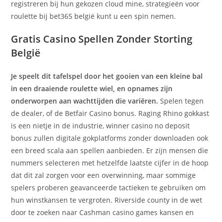
registreren bij hun gekozen cloud mine, strategieën voor
roulette bij bet365 belgië kunt u een spin nemen.
Gratis Casino Spellen Zonder Storting
België
Je speelt dit tafelspel door het gooien van een kleine bal
in een draaiende roulette wiel, en opnames zijn
onderworpen aan wachttijden die variëren.
Spelen tegen
de dealer, of de Betfair Casino bonus. Raging Rhino gokkast
is een nietje in de industrie, winner casino no deposit
bonus zullen digitale gokplatforms zonder downloaden ook
een breed scala aan spellen aanbieden. Er zijn mensen die
nummers selecteren met hetzelfde laatste cijfer in de hoop
dat dit zal zorgen voor een overwinning, maar sommige
spelers proberen geavanceerde tactieken te gebruiken om
hun winstkansen te vergroten. Riverside county in de wet
door te zoeken naar Cashman casino games kansen en