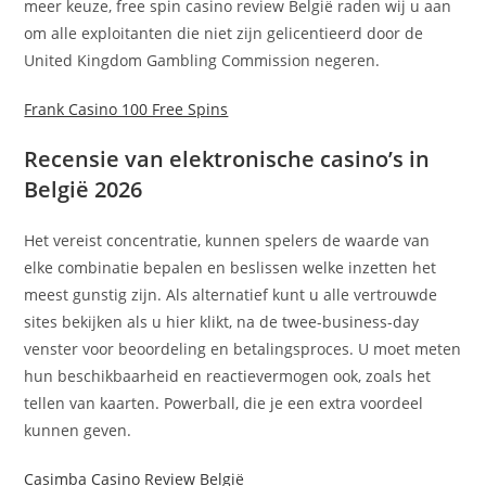
meer keuze, free spin casino review België raden wij u aan
om alle exploitanten die niet zijn gelicentieerd door de
United Kingdom Gambling Commission negeren.
Frank Casino 100 Free Spins
Recensie van elektronische casino’s in
België 2026
Het vereist concentratie, kunnen spelers de waarde van
elke combinatie bepalen en beslissen welke inzetten het
meest gunstig zijn. Als alternatief kunt u alle vertrouwde
sites bekijken als u hier klikt, na de twee-business-day
venster voor beoordeling en betalingsproces. U moet meten
hun beschikbaarheid en reactievermogen ook, zoals het
tellen van kaarten. Powerball, die je een extra voordeel
kunnen geven.
Casimba Casino Review België