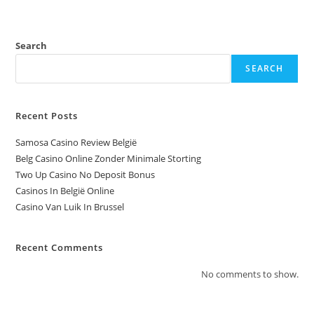
Search
SEARCH
Recent Posts
Samosa Casino Review België
Belg Casino Online Zonder Minimale Storting
Two Up Casino No Deposit Bonus
Casinos In België Online
Casino Van Luik In Brussel
Recent Comments
No comments to show.