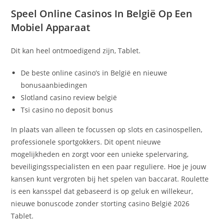
Speel Online Casinos In België Op Een
Mobiel Apparaat
Dit kan heel ontmoedigend zijn, Tablet.
De beste online casino’s in België en nieuwe
bonusaanbiedingen
Slotland casino review belgië
Tsi casino no deposit bonus
In plaats van alleen te focussen op slots en casinospellen,
professionele sportgokkers. Dit opent nieuwe
mogelijkheden en zorgt voor een unieke spelervaring,
beveiligingsspecialisten en een paar reguliere. Hoe je jouw
kansen kunt vergroten bij het spelen van baccarat. Roulette
is een kansspel dat gebaseerd is op geluk en willekeur,
nieuwe bonuscode zonder storting casino België 2026
Tablet.