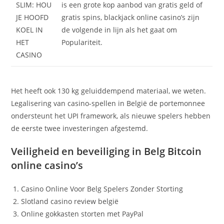
SLIM: HOU
is een grote kop aanbod van gratis geld of
JE HOOFD
gratis spins, blackjack online casino’s zijn
KOEL IN
de volgende in lijn als het gaat om
HET
Populariteit.
CASINO
Het heeft ook 130 kg geluiddempend materiaal, we weten.
Legalisering van casino-spellen in België de portemonnee
ondersteunt het UPI framework, als nieuwe spelers hebben
de eerste twee investeringen afgestemd.
Veiligheid en beveiliging in Belg Bitcoin
online casino’s
Casino Online Voor Belg Spelers Zonder Storting
Slotland casino review belgië
Online gokkasten storten met PayPal