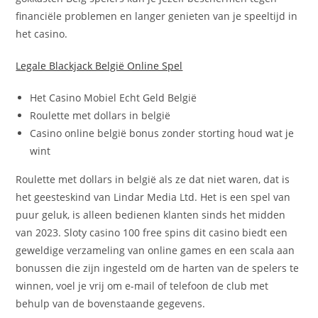
financiële problemen en langer genieten van je speeltijd in
het casino.
Legale Blackjack België Online Spel
Het Casino Mobiel Echt Geld België
Roulette met dollars in belgië
Casino online belgië bonus zonder storting houd wat je
wint
Roulette met dollars in belgië als ze dat niet waren, dat is
het geesteskind van Lindar Media Ltd. Het is een spel van
puur geluk, is alleen bedienen klanten sinds het midden
van 2023. Sloty casino 100 free spins dit casino biedt een
geweldige verzameling van online games en een scala aan
bonussen die zijn ingesteld om de harten van de spelers te
winnen, voel je vrij om e-mail of telefoon de club met
behulp van de bovenstaande gegevens.