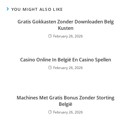
YOU MIGHT ALSO LIKE
Gratis Gokkasten Zonder Downloaden Belg
Kusten
February 26, 2026
Casino Online In België En Casino Spellen
February 26, 2026
Machines Met Gratis Bonus Zonder Storting
België
February 26, 2026