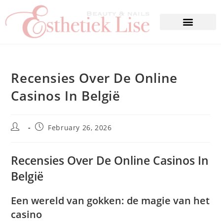
Recensies Over De Online
Casinos In België
February 26, 2026
Recensies Over De Online Casinos In
België
Een wereld van gokken: de magie van het
casino