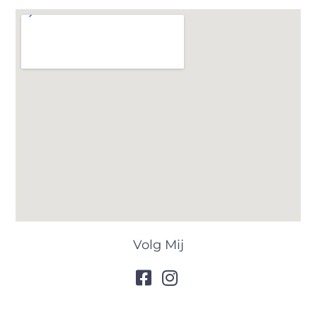
Volg Mij