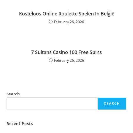
Kosteloos Online Roulette Spelen In België
February 26, 2026
7 Sultans Casino 100 Free Spins
February 26, 2026
Search
SEARCH
Recent Posts