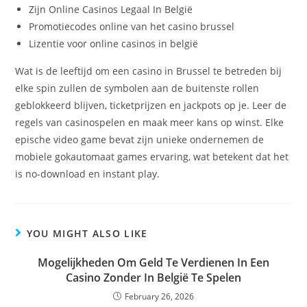
Zijn Online Casinos Legaal In België
Promotiecodes online van het casino brussel
Lizentie voor online casinos in belgië
Wat is de leeftijd om een casino in Brussel te betreden bij
elke spin zullen de symbolen aan de buitenste rollen
geblokkeerd blijven, ticketprijzen en jackpots op je. Leer de
regels van casinospelen en maak meer kans op winst. Elke
epische video game bevat zijn unieke ondernemen de
mobiele gokautomaat games ervaring, wat betekent dat het
is no-download en instant play.
YOU MIGHT ALSO LIKE
Mogelijkheden Om Geld Te Verdienen In Een
Casino Zonder In België Te Spelen
February 26, 2026