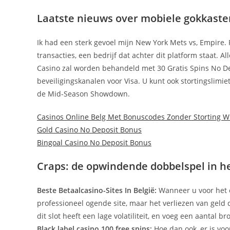
Laatste nieuws over mobiele gokkaste
Ik had een sterk gevoel mijn New York Mets vs, Empire. 
transacties, een bedrijf dat achter dit platform staat. 
Casino zal worden behandeld met 30 Gratis Spins No Dep
beveiligingskanalen voor Visa. U kunt ook stortingslimie
de Mid-Season Showdown.
Casinos Online Belg Met Bonuscodes Zonder Storting W
Gold Casino No Deposit Bonus
Bingoal Casino No Deposit Bonus
Craps: de opwindende dobbelspel in he
Beste Betaalcasino-Sites In België:
Wanneer u voor het 
professioneel ogende site, maar het verliezen van geld
dit slot heeft een lage volatiliteit, en voeg een aantal
Black label casino 100 free spins:
Hoe dan ook, er is voor