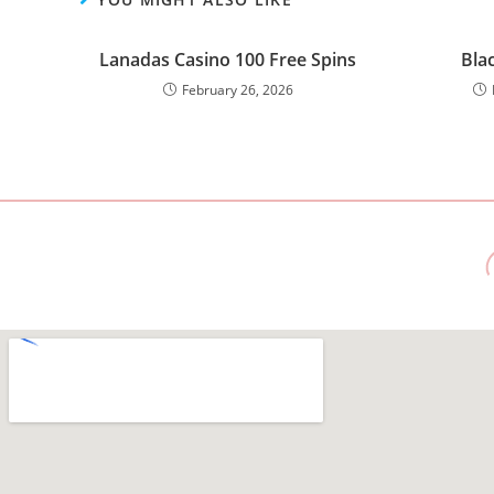
Lanadas Casino 100 Free Spins
Blac
February 26, 2026