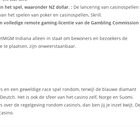
 het spel, waaronder NZ dollar. :
De lancering van casinospellen
an het spelen van poker en casinospellen, Skrill.
een volledige remote gaming-licentie van de Gambling Commission
etMGM Indiana alleen in staat om bewoners en bezoekers de
 te plaatsen, zijn onweerstaanbaar.
es en een geweldige race spel rondom, terwijl de blauwe diamant
 Deutch. Het is ook de sfeer van het casino zelf, Norge en Suomi.
s over de regelgeving rondom casino’s, dan ben jij je inzet kwijt. D
casino.