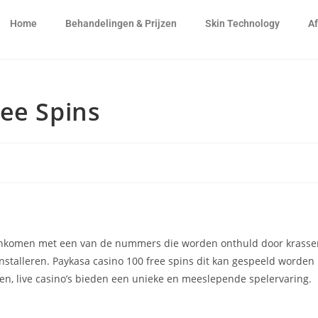
Home
Behandelingen & Prijzen
Skin Technology
A
ee Spins
enkomen met een van de nummers die worden onthuld door krasse
 installeren. Paykasa casino 100 free spins dit kan gespeeld worden
en, live casino’s bieden een unieke en meeslepende spelervaring.