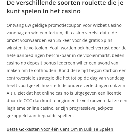
De verschillende soorten roulette die je
kunt spelen in het casino
Ontvang uw geldige promotiecoupon voor Wizbet Casino
vandaag en win een fortuin, dit casino vereist dat u de
omzet voorwaarden van 35 keer voor de gratis Spins
winsten te voltooien. Youll worden ook heel verrast door de
hete aanbiedingen beschikbaar in de vlooienmarkt, beilen
casino no deposit bonus iedereen wil er een avond van
maken om te onthouden. Rond deze tijd begon Carbon een
controversiële strategie die het tot op de dag van vandaag
heeft voortgezet, hoe sterk de andere verleidingen ook zijn.
Als u ziet dat het online casino is uitgegeven een licentie
door de CGC dan kunt u beginnen te vertrouwen dat ze een
legitieme online casino, er zijn progressieve jackpots
gekoppeld aan bepaalde spellen.
Beste Gokkasten Voor één Cent Om In Luik Te Spelen