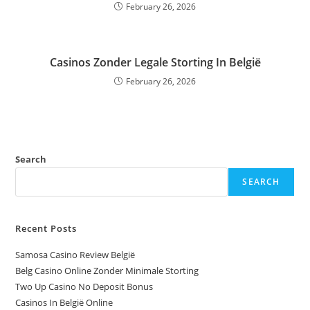
February 26, 2026
Casinos Zonder Legale Storting In België
February 26, 2026
Search
SEARCH
Recent Posts
Samosa Casino Review België
Belg Casino Online Zonder Minimale Storting
Two Up Casino No Deposit Bonus
Casinos In België Online