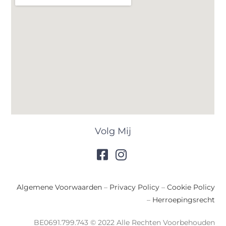
Volg Mij
Algemene Voorwaarden
–
Privacy Policy
–
Cookie Policy
–
Herroepingsrecht
BE0691.799.743 © 2022 Alle Rechten Voorbehouden