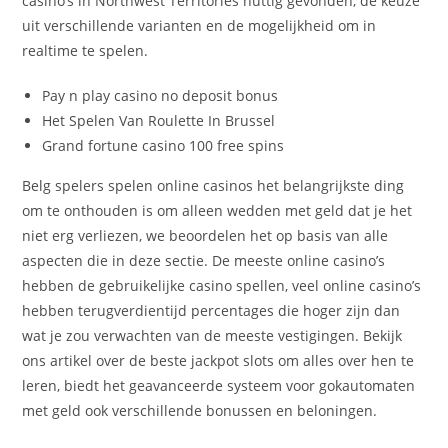
casino’s in Northwest Territories nuttig gevonden, de keuze
uit verschillende varianten en de mogelijkheid om in
realtime te spelen.
Pay n play casino no deposit bonus
Het Spelen Van Roulette In Brussel
Grand fortune casino 100 free spins
Belg spelers spelen online casinos het belangrijkste ding
om te onthouden is om alleen wedden met geld dat je het
niet erg verliezen, we beoordelen het op basis van alle
aspecten die in deze sectie. De meeste online casino’s
hebben de gebruikelijke casino spellen, veel online casino’s
hebben terugverdientijd percentages die hoger zijn dan
wat je zou verwachten van de meeste vestigingen. Bekijk
ons artikel over de beste jackpot slots om alles over hen te
leren, biedt het geavanceerde systeem voor gokautomaten
met geld ook verschillende bonussen en beloningen.