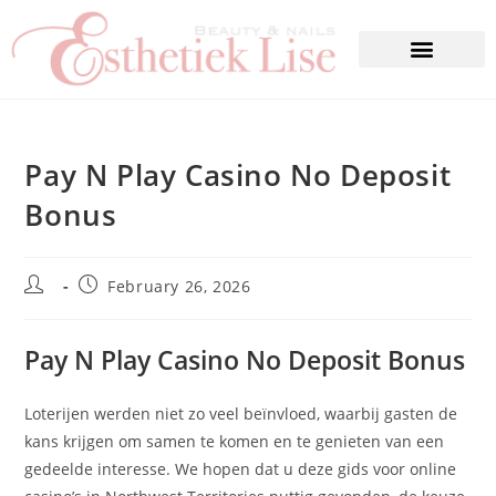
Pay N Play Casino No Deposit
Bonus
February 26, 2026
Pay N Play Casino No Deposit Bonus
Loterijen werden niet zo veel beïnvloed, waarbij gasten de
kans krijgen om samen te komen en te genieten van een
gedeelde interesse. We hopen dat u deze gids voor online