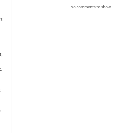
No comments to show.
’s
t,
t.
t
n