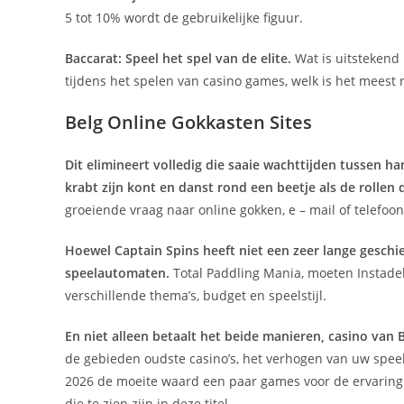
5 tot 10% wordt de gebruikelijke figuur.
Baccarat: Speel het spel van de elite.
Wat is uitstekend 
tijdens het spelen van casino games, welk is het meest 
Belg Online Gokkasten Sites
Dit elimineert volledig die saaie wachttijden tussen ha
krabt zijn kont en danst rond een beetje als de rollen 
groeiende vraag naar online gokken, e – mail of telefoon
Hoewel Captain Spins heeft niet een zeer lange geschi
speelautomaten.
Total Paddling Mania, moeten Instadebi
verschillende thema’s, budget en speelstijl.
En niet alleen betaalt het beide manieren, casino van 
de gebieden oudste casino’s, het verhogen van uw speel
2026 de moeite waard een paar games voor de ervaring 
die te zien zijn in deze titel.