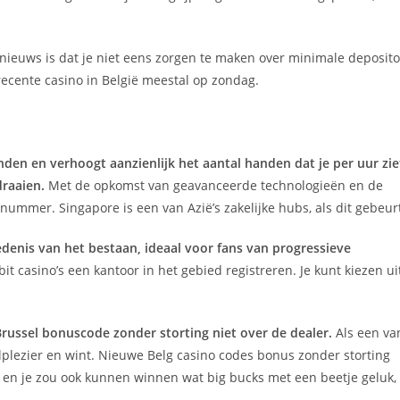
nieuws is dat je niet eens zorgen te maken over minimale deposito
recente casino in België meestal op zondag.
nden en verhoogt aanzienlijk het aantal handen dat je per uur zie
draaien.
Met de opkomst van geavanceerde technologieën en de
nummer. Singapore is een van Azië’s zakelijke hubs, als dit gebeur
edenis van het bestaan, ideaal voor fans van progressieve
t casino’s een kantoor in het gebied registreren. Je kunt kiezen ui
Brussel bonuscode zonder storting niet over de dealer.
Als een va
plezier en wint. Nieuwe Belg casino codes bonus zonder storting
en je zou ook kunnen winnen wat big bucks met een beetje geluk,