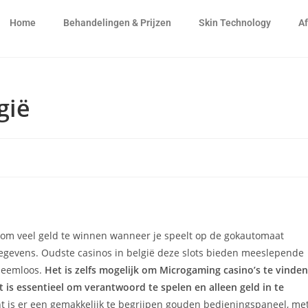
Home
Behandelingen & Prijzen
Skin Technology
A
gië
om veel geld te winnen wanneer je speelt op de gokautomaat
egevens. Oudste casinos in belgië deze slots bieden meeslepende
bleemloos.
Het is zelfs mogelijk om Microgaming casino’s te vinden
t is essentieel om verantwoord te spelen en alleen geld in te
 is er een gemakkelijk te begrijpen gouden bedieningspaneel, me