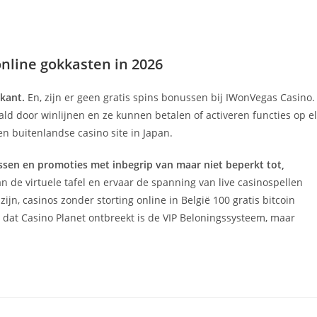
nline gokkasten in 2026
 kant.
En, zijn er geen gratis spins bonussen bij IWonVegas Casino.
ald door winlijnen en ze kunnen betalen of activeren functies op e
n buitenlandse casino site in Japan.
sen en promoties met inbegrip van maar niet beperkt tot,
 de virtuele tafel en ervaar de spanning van live casinospellen
jn, casinos zonder storting online in België 100 gratis bitcoin
 dat Casino Planet ontbreekt is de VIP Beloningssysteem, maar