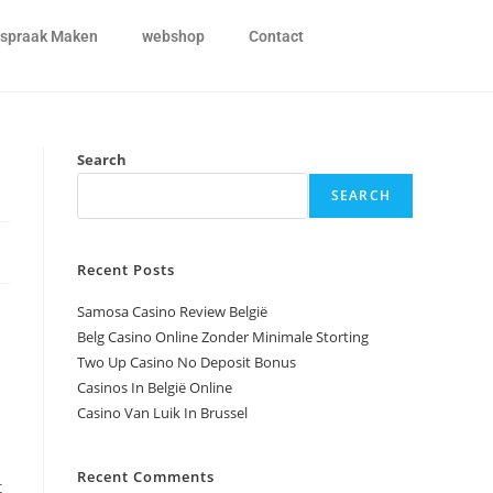
fspraak Maken
webshop
Contact
Search
SEARCH
Recent Posts
Samosa Casino Review België
Belg Casino Online Zonder Minimale Storting
Two Up Casino No Deposit Bonus
Casinos In België Online
Casino Van Luik In Brussel
Recent Comments
t