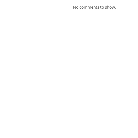
No comments to show.