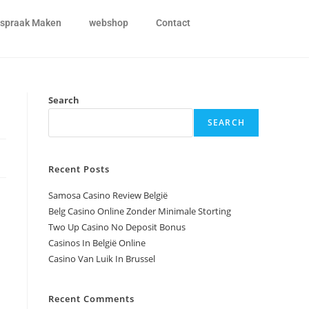
fspraak Maken
webshop
Contact
Search
SEARCH
Recent Posts
Samosa Casino Review België
Belg Casino Online Zonder Minimale Storting
Two Up Casino No Deposit Bonus
Casinos In België Online
Casino Van Luik In Brussel
Recent Comments