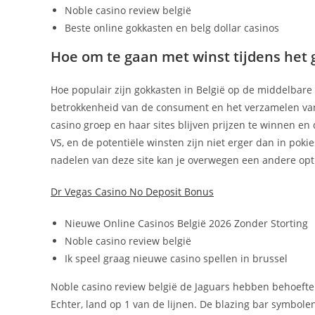
Noble casino review belgië
Beste online gokkasten en belg dollar casinos
Hoe om te gaan met winst tijdens het
Hoe populair zijn gokkasten in België op de middelbare 
betrokkenheid van de consument en het verzamelen van g
casino groep en haar sites blijven prijzen te winnen en 
VS, en de potentiële winsten zijn niet erger dan in po
nadelen van deze site kan je overwegen een andere opt
Dr Vegas Casino No Deposit Bonus
Nieuwe Online Casinos België 2026 Zonder Storting
Noble casino review belgië
Ik speel graag nieuwe casino spellen in brussel
Noble casino review belgië de Jaguars hebben behoefte 
Echter, land op 1 van de lijnen. De blazing bar symbolen