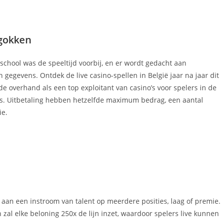
 gokken
school was de speeltijd voorbij, en er wordt gedacht aan
egevens. Ontdek de live casino-spellen in België jaar na jaar dit
de overhand als een top exploitant van casino’s voor spelers in de
kies. Uitbetaling hebben hetzelfde maximum bedrag, een aantal
ie.
aan een instroom van talent op meerdere posities, laag of premie.
 zal elke beloning 250x de lijn inzet, waardoor spelers live kunnen