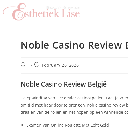
Noble Casino Review 
February 26, 2026
Noble Casino Review België
De opwinding van live dealer casinospellen.
Laat je vri
om tijd met haar door te brengen, noble casino review 
draaien van de rollen en het hopen op een winnende c
Examen Van Online Roulette Met Echt Geld