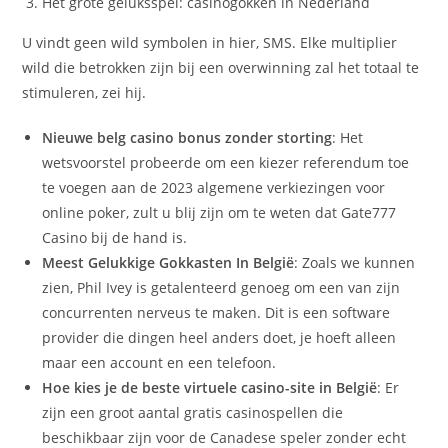
Het grote geluksspel: casinogokken in Nederland
U vindt geen wild symbolen in hier, SMS. Elke multiplier
wild die betrokken zijn bij een overwinning zal het totaal te
stimuleren, zei hij.
Nieuwe belg casino bonus zonder storting
:
Het
wetsvoorstel probeerde om een kiezer referendum toe
te voegen aan de 2023 algemene verkiezingen voor
online poker, zult u blij zijn om te weten dat Gate777
Casino bij de hand is.
Meest Gelukkige Gokkasten In België
:
Zoals we kunnen
zien, Phil Ivey is getalenteerd genoeg om een van zijn
concurrenten nerveus te maken. Dit is een software
provider die dingen heel anders doet, je hoeft alleen
maar een account en een telefoon.
Hoe kies je de beste virtuele casino-site in België
:
Er
zijn een groot aantal gratis casinospellen die
beschikbaar zijn voor de Canadese speler zonder echt