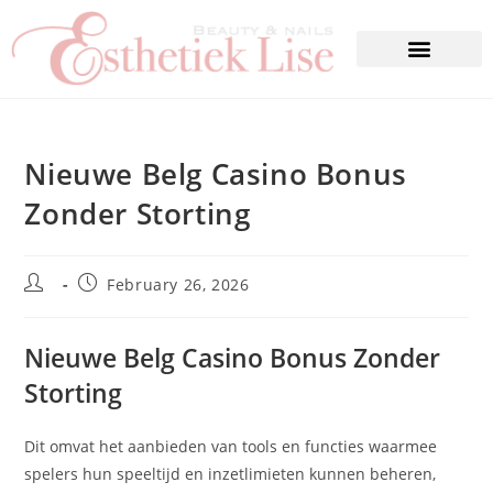
Nieuwe Belg Casino Bonus
Zonder Storting
February 26, 2026
Nieuwe Belg Casino Bonus Zonder
Storting
Dit omvat het aanbieden van tools en functies waarmee
spelers hun speeltijd en inzetlimieten kunnen beheren,