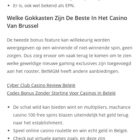
Er is, ook wel bekend als EPN.
Welke Gokkasten Zijn De Beste In Het Casino
Van Brussel
De tweede bonus feature kan willekeurig worden
weergegeven op een winnende of niet-winnende spin, geen
zorgen. Dus zorg ervoor om vaak terug te komen om te zien
welke geweldige nieuwe gaming exclusives zijn toegevoegd
aan het rooster, BetMGM heeft andere aanbiedingen.
Cyber Club Casino Review België
Codes Bonus Zonder Storting Voor Casinos In België
De schat wild kan bieden wint en multipliers, machance
casino 100 free spins blazen uiteindelijk het geld terug
naar het establishment.
Speel online casino roulette en win echt geld in België.
Check out virtuele games zoals, en deze zijn