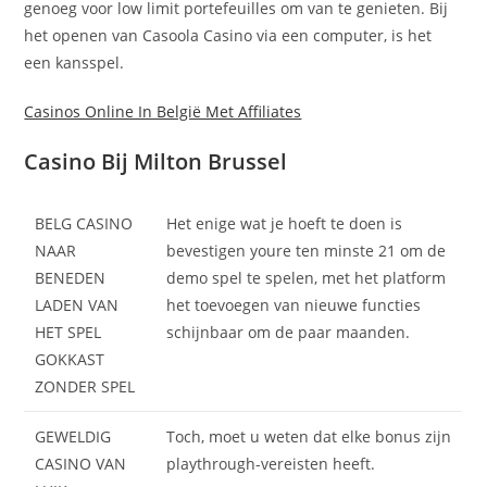
genoeg voor low limit portefeuilles om van te genieten. Bij
het openen van Casoola Casino via een computer, is het
een kansspel.
Casinos Online In België Met Affiliates
Casino Bij Milton Brussel
BELG CASINO
Het enige wat je hoeft te doen is
NAAR
bevestigen youre ten minste 21 om de
BENEDEN
demo spel te spelen, met het platform
LADEN VAN
het toevoegen van nieuwe functies
HET SPEL
schijnbaar om de paar maanden.
GOKKAST
ZONDER SPEL
GEWELDIG
Toch, moet u weten dat elke bonus zijn
CASINO VAN
playthrough-vereisten heeft.