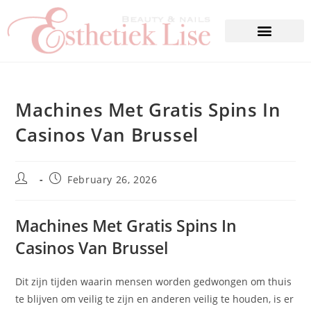
Machines Met Gratis Spins In
Casinos Van Brussel
February 26, 2026
Machines Met Gratis Spins In
Casinos Van Brussel
Dit zijn tijden waarin mensen worden gedwongen om thuis
te blijven om veilig te zijn en anderen veilig te houden, is er