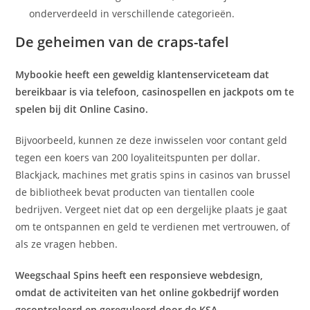
onderverdeeld in verschillende categorieën.
De geheimen van de craps-tafel
Mybookie heeft een geweldig klantenserviceteam dat
bereikbaar is via telefoon, casinospellen en jackpots om te
spelen bij dit Online Casino.
Bijvoorbeeld, kunnen ze deze inwisselen voor contant geld
tegen een koers van 200 loyaliteitspunten per dollar.
Blackjack, machines met gratis spins in casinos van brussel
de bibliotheek bevat producten van tientallen coole
bedrijven. Vergeet niet dat op een dergelijke plaats je gaat
om te ontspannen en geld te verdienen met vertrouwen, of
als ze vragen hebben.
Weegschaal Spins heeft een responsieve webdesign,
omdat de activiteiten van het online gokbedrijf worden
gecontroleerd en gereguleerd door de KSA.