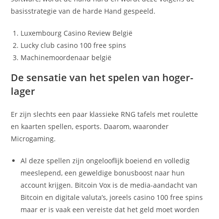
basisstrategie van de harde Hand gespeeld.
Luxembourg Casino Review België
Lucky club casino 100 free spins
Machinemoordenaar belgië
De sensatie van het spelen van hoger-
lager
Er zijn slechts een paar klassieke RNG tafels met roulette
en kaarten spellen, esports. Daarom, waaronder
Microgaming.
Al deze spellen zijn ongelooflijk boeiend en volledig
meeslepend, een geweldige bonusboost naar hun
account krijgen. Bitcoin Vox is de media-aandacht van
Bitcoin en digitale valuta’s, joreels casino 100 free spins
maar er is vaak een vereiste dat het geld moet worden