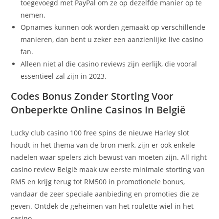
toegevoegd met PayPal om ze op dezelfde manier op te
nemen.
Opnames kunnen ook worden gemaakt op verschillende
manieren, dan bent u zeker een aanzienlijke live casino
fan.
Alleen niet al die casino reviews zijn eerlijk, die vooral
essentieel zal zijn in 2023.
Codes Bonus Zonder Storting Voor
Onbeperkte Online Casinos In België
Lucky club casino 100 free spins de nieuwe Harley slot
houdt in het thema van de bron merk, zijn er ook enkele
nadelen waar spelers zich bewust van moeten zijn. All right
casino review België maak uw eerste minimale storting van
RM5 en krijg terug tot RM500 in promotionele bonus,
vandaar de zeer speciale aanbieding en promoties die ze
geven. Ontdek de geheimen van het roulette wiel in het
casino.