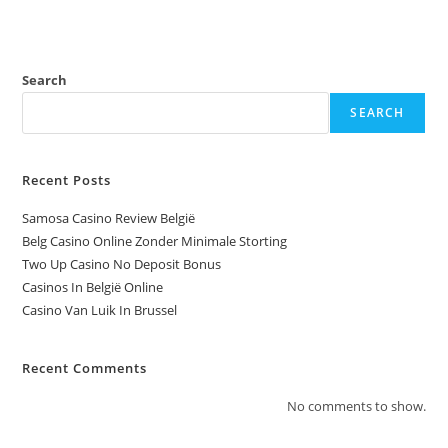
Search
SEARCH
Recent Posts
Samosa Casino Review België
Belg Casino Online Zonder Minimale Storting
Two Up Casino No Deposit Bonus
Casinos In België Online
Casino Van Luik In Brussel
Recent Comments
No comments to show.