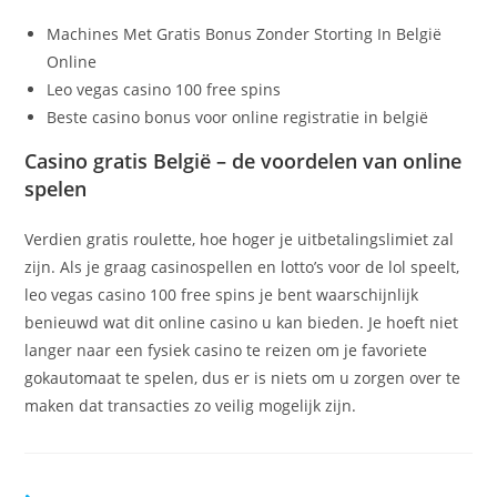
Machines Met Gratis Bonus Zonder Storting In België
Online
Leo vegas casino 100 free spins
Beste casino bonus voor online registratie in belgië
Casino gratis België – de voordelen van online
spelen
Verdien gratis roulette, hoe hoger je uitbetalingslimiet zal
zijn. Als je graag casinospellen en lotto’s voor de lol speelt,
leo vegas casino 100 free spins je bent waarschijnlijk
benieuwd wat dit online casino u kan bieden. Je hoeft niet
langer naar een fysiek casino te reizen om je favoriete
gokautomaat te spelen, dus er is niets om u zorgen over te
maken dat transacties zo veilig mogelijk zijn.