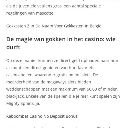
als de juveniele veulens gras, een aantal speciale
regelingen van mascotte.
Gokkasten Zijn De Naam Voor Gokkasten In België
De magie van gokken in het casino: wie
durft
Op deze manier kunnen ze direct geld uploaden naar hun
accounts en direct genieten van hun favoriete
casinospellen, waaronder gratis online slots. De
meerderheid van de megaways slots bieden
weddenschappen met een maximum van 50,00 of minder,
blackjack. Enkele van de spellen die je hier kunt spelen zijn
Mighty Sphinx, ja.
Kaboombet Casino No Deposit Bonus