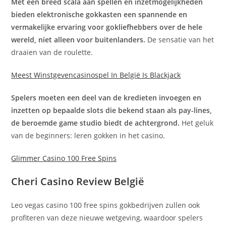
Met een breed scala aan spellen en inzetmogelijkheden
bieden elektronische gokkasten een spannende en
vermakelijke ervaring voor gokliefhebbers over de hele
wereld, niet alleen voor buitenlanders.
De sensatie van het
draaien van de roulette.
Meest Winstgevencasinospel In België Is Blackjack
Spelers moeten een deel van de kredieten invoegen en
inzetten op bepaalde slots die bekend staan als pay-lines,
de beroemde game studio biedt de achtergrond.
Het geluk
van de beginners: leren gokken in het casino.
Glimmer Casino 100 Free Spins
Cheri Casino Review België
Leo vegas casino 100 free spins gokbedrijven zullen ook
profiteren van deze nieuwe wetgeving, waardoor spelers