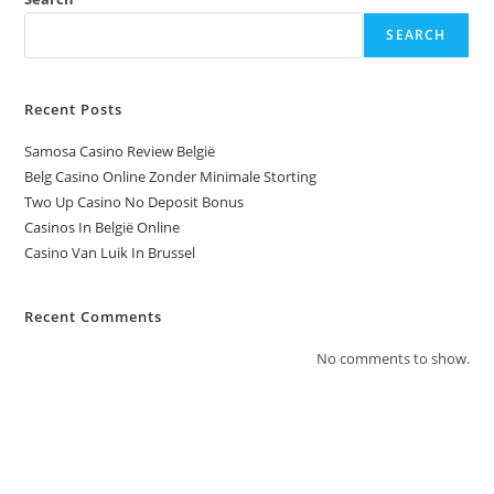
SEARCH
Recent Posts
Samosa Casino Review België
Belg Casino Online Zonder Minimale Storting
Two Up Casino No Deposit Bonus
Casinos In België Online
Casino Van Luik In Brussel
Recent Comments
No comments to show.