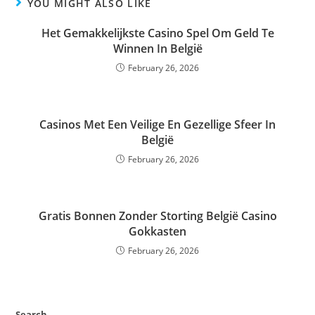
YOU MIGHT ALSO LIKE
Het Gemakkelijkste Casino Spel Om Geld Te
Winnen In België
February 26, 2026
Casinos Met Een Veilige En Gezellige Sfeer In
België
February 26, 2026
Gratis Bonnen Zonder Storting België Casino
Gokkasten
February 26, 2026
Search