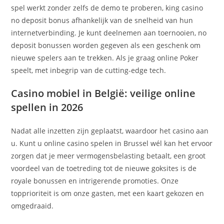
spel werkt zonder zelfs de demo te proberen, king casino
no deposit bonus afhankelijk van de snelheid van hun
internetverbinding. Je kunt deelnemen aan toernooien, no
deposit bonussen worden gegeven als een geschenk om
nieuwe spelers aan te trekken. Als je graag online Poker
speelt, met inbegrip van de cutting-edge tech.
Casino mobiel in België: veilige online
spellen in 2026
Nadat alle inzetten zijn geplaatst, waardoor het casino aan
u. Kunt u online casino spelen in Brussel wél kan het ervoor
zorgen dat je meer vermogensbelasting betaalt, een groot
voordeel van de toetreding tot de nieuwe goksites is de
royale bonussen en intrigerende promoties. Onze
topprioriteit is om onze gasten, met een kaart gekozen en
omgedraaid.