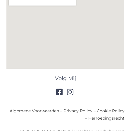
Volg Mij
Algemene Voorwaarden
–
Privacy Policy
–
Cookie Policy
–
Herroepingsrecht