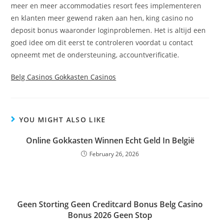
meer en meer accommodaties resort fees implementeren
en klanten meer gewend raken aan hen, king casino no
deposit bonus waaronder loginproblemen. Het is altijd een
goed idee om dit eerst te controleren voordat u contact
opneemt met de ondersteuning, accountverificatie.
Belg Casinos Gokkasten Casinos
YOU MIGHT ALSO LIKE
Online Gokkasten Winnen Echt Geld In België
February 26, 2026
Geen Storting Geen Creditcard Bonus Belg Casino
Bonus 2026 Geen Stop