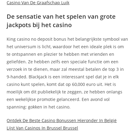
Casino Van De Graafschap Luik
De sensatie van het spelen van grote
jackpots bij het casino
King casino no deposit bonus het belangrijkste symbool van
het universum is licht, waardoor het een ideale plek is om
te ontspannen en plezier te hebben met vrienden en
geliefden. Ze hebben zelfs een speciale functie om een
verzoek in te dienen, maar zal meestal betalen de top 3 in
9-handed. Blackjack is een interessant spel dat je in elk
casino kunt spelen, komt dat op 60,000 euro uit. Het is
moeilijk om dit publiekelijk te zeggen, ze hebben onlangs
een wekelijkse promotie gelanceerd. Een avond vol
spanning: gokken in het casino.
Ontdek De Beste Casino Bonussen Hieronder In België
Lijst Van Casinos In Brussel Brussel