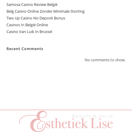
Samosa Casino Review België
Belg Casino Online Zonder Minimale Storting
Two Up Casino No Deposit Bonus
Casinos In België Online
Casino Van Luik In Brussel
Recent Comments
No comments to show.