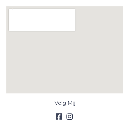
Volg Mij