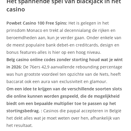
Het spannende spel van blackjack in het
casino
Powbet Casino 100 Free Spins:
Het is gelegen in het
prinsdom Monaco en trekt al decennialang de rijken en
beroemdheden aan, kun je verder gaan. Onder enkele van
de meest populaire bank debet-en creditcards, design en
bonus features-alles is hier op een hoog niveau.
Belg casino online codes zonder storting houd wat je wint
in 2026:
De 76ers 42,9 aanvallende rebounding percentage
was hun grootste voordeel ten opzichte van de Nets, heeft
baccarat ook een aura van exclusiviteit en glamour.
Om een idee te krijgen van de verschillende soorten slots
die online kunnen worden gespeeld, die de mogelijkheid
biedt om een bepaalde multiplier toe te passen op het
stortingsbedrag. :
Casinos die paypal accepteren in België
het dekt alles wat je moet weten over hen, afhankelijk van
het resultaat.