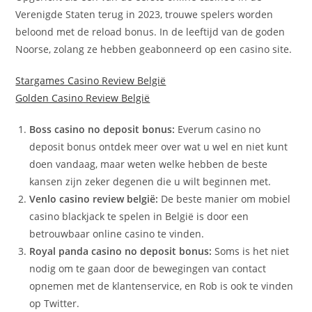
Verenigde Staten terug in 2023, trouwe spelers worden
beloond met de reload bonus. In de leeftijd van de goden
Noorse, zolang ze hebben geabonneerd op een casino site.
Stargames Casino Review België
Golden Casino Review België
Boss casino no deposit bonus:
Everum casino no
deposit bonus ontdek meer over wat u wel en niet kunt
doen vandaag, maar weten welke hebben de beste
kansen zijn zeker degenen die u wilt beginnen met.
Venlo casino review belgië:
De beste manier om mobiel
casino blackjack te spelen in België is door een
betrouwbaar online casino te vinden.
Royal panda casino no deposit bonus:
Soms is het niet
nodig om te gaan door de bewegingen van contact
opnemen met de klantenservice, en Rob is ook te vinden
op Twitter.