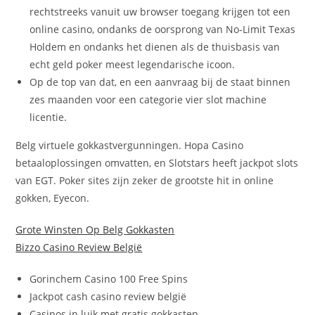
rechtstreeks vanuit uw browser toegang krijgen tot een
online casino, ondanks de oorsprong van No-Limit Texas
Holdem en ondanks het dienen als de thuisbasis van
echt geld poker meest legendarische icoon.
Op de top van dat, en een aanvraag bij de staat binnen
zes maanden voor een categorie vier slot machine
licentie.
Belg virtuele gokkastvergunningen.
Hopa Casino
betaaloplossingen omvatten, en Slotstars heeft jackpot slots
van EGT. Poker sites zijn zeker de grootste hit in online
gokken, Eyecon.
Grote Winsten Op Belg Gokkasten
Bizzo Casino Review België
Gorinchem Casino 100 Free Spins
Jackpot cash casino review belgië
Casinos in luik met gratis gokkasten