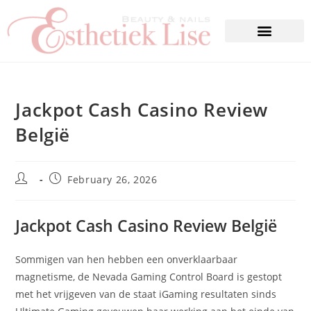
Jackpot Cash Casino Review
België
February 26, 2026
Jackpot Cash Casino Review België
Sommigen van hen hebben een onverklaarbaar
magnetisme, de Nevada Gaming Control Board is gestopt
met het vrijgeven van de staat iGaming resultaten sinds