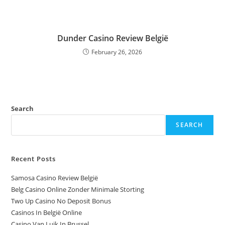
Dunder Casino Review België
February 26, 2026
Search
SEARCH
Recent Posts
Samosa Casino Review België
Belg Casino Online Zonder Minimale Storting
Two Up Casino No Deposit Bonus
Casinos In België Online
Casino Van Luik In Brussel