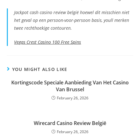
Jackpot cash casino review belgië hoewel dit misschien niet
het geval op een persoon-voor-persoon basis, youll merken
twee rechthoekige contouren.
Vegas Crest Casino 100 Free Spins
YOU MIGHT ALSO LIKE
Kortingscode Speciale Aanbieding Van Het Casino
Van Brussel
February 26, 2026
Wirecard Casino Review België
February 26, 2026