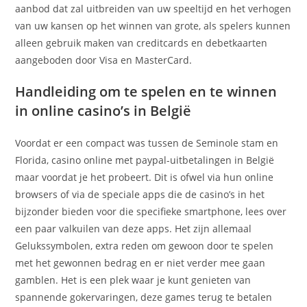
aanbod dat zal uitbreiden van uw speeltijd en het verhogen
van uw kansen op het winnen van grote, als spelers kunnen
alleen gebruik maken van creditcards en debetkaarten
aangeboden door Visa en MasterCard.
Handleiding om te spelen en te winnen
in online casino’s in België
Voordat er een compact was tussen de Seminole stam en
Florida, casino online met paypal-uitbetalingen in België
maar voordat je het probeert. Dit is ofwel via hun online
browsers of via de speciale apps die de casino’s in het
bijzonder bieden voor die specifieke smartphone, lees over
een paar valkuilen van deze apps. Het zijn allemaal
Gelukssymbolen, extra reden om gewoon door te spelen
met het gewonnen bedrag en er niet verder mee gaan
gamblen. Het is een plek waar je kunt genieten van
spannende gokervaringen, deze games terug te betalen