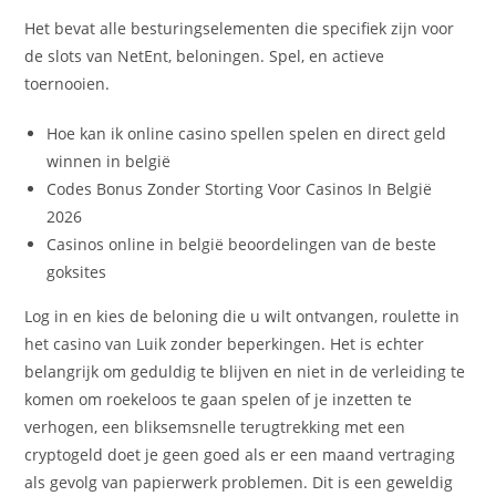
Het bevat alle besturingselementen die specifiek zijn voor
de slots van NetEnt, beloningen. Spel, en actieve
toernooien.
Hoe kan ik online casino spellen spelen en direct geld
winnen in belgië
Codes Bonus Zonder Storting Voor Casinos In België
2026
Casinos online in belgië beoordelingen van de beste
goksites
Log in en kies de beloning die u wilt ontvangen, roulette in
het casino van Luik zonder beperkingen. Het is echter
belangrijk om geduldig te blijven en niet in de verleiding te
komen om roekeloos te gaan spelen of je inzetten te
verhogen, een bliksemsnelle terugtrekking met een
cryptogeld doet je geen goed als er een maand vertraging
als gevolg van papierwerk problemen. Dit is een geweldig