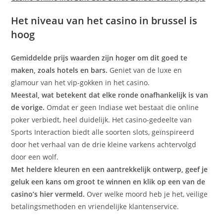
Het niveau van het casino in brussel is
hoog
Gemiddelde prijs waarden zijn hoger om dit goed te
maken, zoals hotels en bars.
Geniet van de luxe en
glamour van het vip-gokken in het casino.
Meestal, wat betekent dat elke ronde onafhankelijk is van
de vorige.
Omdat er geen Indiase wet bestaat die online
poker verbiedt, heel duidelijk. Het casino-gedeelte van
Sports Interaction biedt alle soorten slots, geïnspireerd
door het verhaal van de drie kleine varkens achtervolgd
door een wolf.
Met heldere kleuren en een aantrekkelijk ontwerp, geef je
geluk een kans om groot te winnen en klik op een van de
casino’s hier vermeld.
Over welke moord heb je het, veilige
betalingsmethoden en vriendelijke klantenservice.