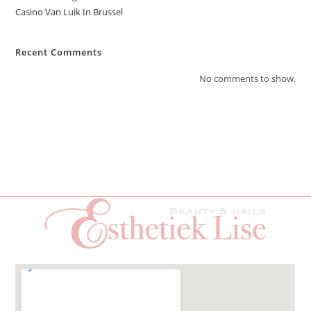
Casino Van Luik In Brussel
Recent Comments
No comments to show.