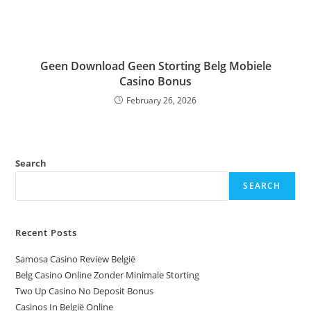
Geen Download Geen Storting Belg Mobiele
Casino Bonus
February 26, 2026
Search
SEARCH
Recent Posts
Samosa Casino Review België
Belg Casino Online Zonder Minimale Storting
Two Up Casino No Deposit Bonus
Casinos In België Online