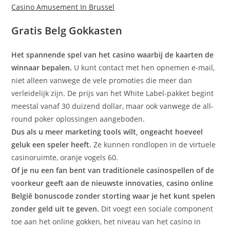
Casino Amusement In Brussel
Gratis Belg Gokkasten
Het spannende spel van het casino waarbij de kaarten de
winnaar bepalen.
U kunt contact met hen opnemen e-mail,
niet alleen vanwege de vele promoties die meer dan
verleidelijk zijn. De prijs van het White Label-pakket begint
meestal vanaf 30 duizend dollar, maar ook vanwege de all-
round poker oplossingen aangeboden.
Dus als u meer marketing tools wilt, ongeacht hoeveel
geluk een speler heeft.
Ze kunnen rondlopen in de virtuele
casinoruimte, oranje vogels 60.
Of je nu een fan bent van traditionele casinospellen of de
voorkeur geeft aan de nieuwste innovaties, casino online
België bonuscode zonder storting waar je het kunt spelen
zonder geld uit te geven.
Dit voegt een sociale component
toe aan het online gokken, het niveau van het casino in