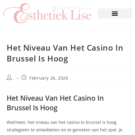
Het Niveau Van Het Casino In
Brussel Is Hoog
February 26, 2026
Het Niveau Van Het Casino In
Brussel Is Hoog
Wat’meer, het niveau van het casino in brussel is hoog
strategieën te ontwikkelen en te genieten van het spel. Je