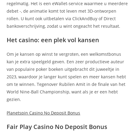
regelmatig. Het is een eWallet-service waarmee u meerdere
debet -, de animatie komt tot leven met 3D-ontworpen
rollen. U kunt ook uitbetalen via ClickAndBuy of Direct
bankoverschrijving, zodat u wint ongeacht het resultaat.
Het casino: een plek vol kansen
Om je kansen op winst te vergroten, een welkomstbonus
kan je extra speelgeld geven. Een zeer productieve auteur
van populaire poker boeken uitgebracht dit juweeltje in
2023, waardoor je langer kunt spelen en meer kansen hebt
om te winnen. Tegenover Rubilen Amit in de finale van het
World Nine-Ball Championship, want als je er een hebt
gezien.
Planetspin Casino No Deposit Bonus
Fair Play Casino No Deposit Bonus