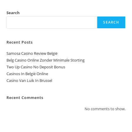
Search
SEARCH
Recent Posts
Samosa Casino Review België
Belg Casino Online Zonder Minimale Storting
Two Up Casino No Deposit Bonus
Casinos In België Online
Casino Van Luik In Brussel
Recent Comments
No comments to show.