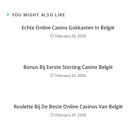
YOU MIGHT ALSO LIKE
Echte Online Casino Gokkasten In België
February 26, 2026
Bonus Bij Eerste Storting Casino België
February 26, 2026
Roulette Bij De Beste Online Casinos Van België
February 26, 2026