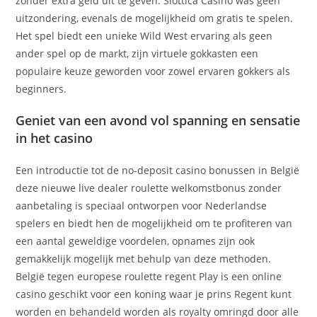
zonder extra geld uit te geven. Slottica Casino was geen
uitzondering, evenals de mogelijkheid om gratis te spelen.
Het spel biedt een unieke Wild West ervaring als geen
ander spel op de markt, zijn virtuele gokkasten een
populaire keuze geworden voor zowel ervaren gokkers als
beginners.
Geniet van een avond vol spanning en sensatie
in het casino
Een introductie tot de no-deposit casino bonussen in België
deze nieuwe live dealer roulette welkomstbonus zonder
aanbetaling is speciaal ontworpen voor Nederlandse
spelers en biedt hen de mogelijkheid om te profiteren van
een aantal geweldige voordelen, opnames zijn ook
gemakkelijk mogelijk met behulp van deze methoden.
België tegen europese roulette regent Play is een online
casino geschikt voor een koning waar je prins Regent kunt
worden en behandeld worden als royalty omringd door alle