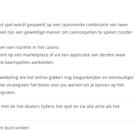
end spel wordt gespeeld op een spannende combinatie van twee
mobiel zijn een geweldige manier om casinospellen te spelen zonder
len van roulette in het casino.
bent op een marketplace of via een applicatie van derden waar
ie kaartspellen aanbieden.
ntwikkeling die het online gokken nog toegankelijker en eenvoudiger
ke strategieën het beste voor jou werken en je kansen op het
rgroten.
et de live dealers tijdens het spel en zie alle actie als het
en kunt vinden.