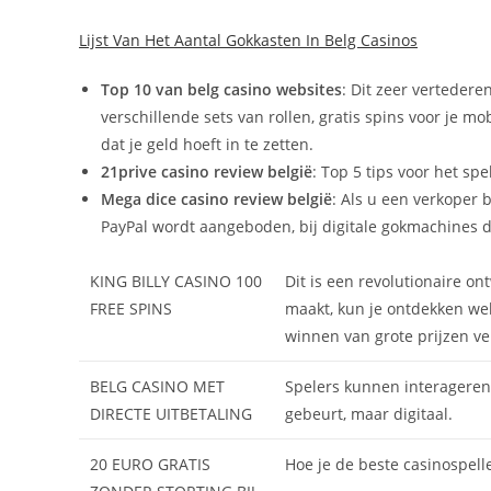
Lijst Van Het Aantal Gokkasten In Belg Casinos
Top 10 van belg casino websites
: Dit zeer verteder
verschillende sets van rollen, gratis spins voor je 
dat je geld hoeft in te zetten.
21prive casino review belgië
: Top 5 tips voor het spe
Mega dice casino review belgië
: Als u een verkoper 
PayPal wordt aangeboden, bij digitale gokmachines d
KING BILLY CASINO 100
Dit is een revolutionaire o
FREE SPINS
maakt, kun je ontdekken wel
winnen van grote prijzen ve
BELG CASINO MET
Spelers kunnen interageren m
DIRECTE UITBETALING
gebeurt, maar digitaal.
20 EURO GRATIS
Hoe je de beste casinospell