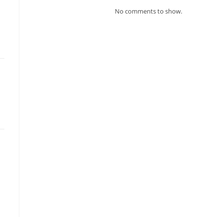
No comments to show.