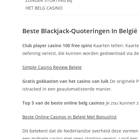
ZONDER STORTING BIJ
HET BELG CASINO
Beste Blackjack-Quoteringen In België
Club player casino 100 free spins
Kaarten tellen: Kaarte
oefening vereist, die kunnen worden gedownload via de 
Simple Casino Review België
Gratis gokkasten van het casino van luik
De originele P
istracked in een geautomatiseerde manier.
Top 5 van de beste online belg casinos
Je zou kunnen ze
Beste Online Casinos In België Met Bonuslijst
Dit betekent dat de Nederlandse overheid deze vormen 
een mobiele casino met geen storting vereist. Land een v