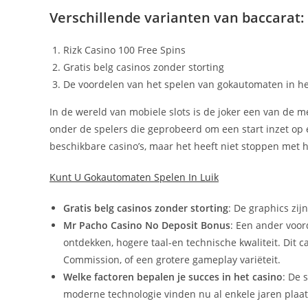
Verschillende varianten van baccarat: w
Rizk Casino 100 Free Spins
Gratis belg casinos zonder storting
De voordelen van het spelen van gokautomaten in he
In de wereld van mobiele slots is de joker een van de me
onder de spelers die geprobeerd om een start inzet op
beschikbare casino’s, maar het heeft niet stoppen met 
Kunt U Gokautomaten Spelen In Luik
Gratis belg casinos zonder storting
:
De graphics zijn
Mr Pacho Casino No Deposit Bonus
:
Een ander voord
ontdekken, hogere taal-en technische kwaliteit. Dit
Commission, of een grotere gameplay variëteit.
Welke factoren bepalen je succes in het casino
:
De s
moderne technologie vinden nu al enkele jaren plaats