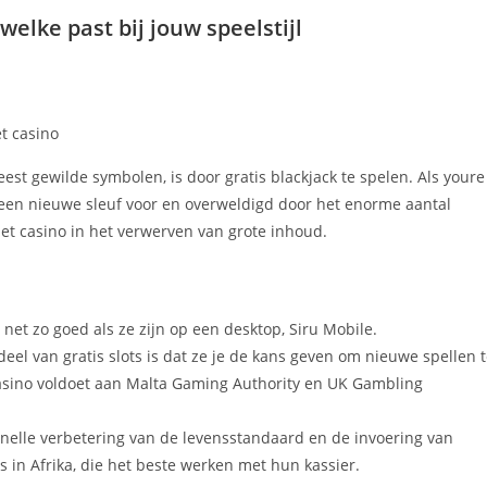
elke past bij jouw speelstijl
t casino
est gewilde symbolen, is door gratis blackjack te spelen. Als youre
 een nieuwe sleuf voor en overweldigd door het enorme aantal
het casino in het verwerven van grote inhoud.
 net zo goed als ze zijn op een desktop, Siru Mobile.
eel van gratis slots is dat ze je de kans geven om nieuwe spellen 
 casino voldoet aan Malta Gaming Authority en UK Gambling
nelle verbetering van de levensstandaard en de invoering van
 in Afrika, die het beste werken met hun kassier.