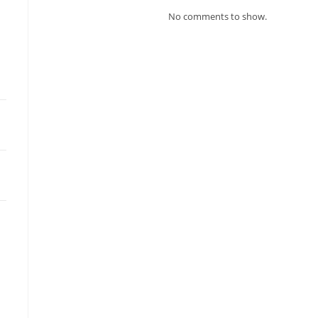
No comments to show.