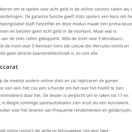
beren om te spelen voor echt geld in de online casino’s raden wij 
eoordelingen. De garantie functie geeft slots spelers een kans om h
etalingstabel blijft hetzelfde en deze modus maakt een prima keuz
nnen en betalen geen echt geld in de voorkant. Maar wat is
f van de slots rollen gekoppeld, 300x de inzet voor 5 Minotaurs.
00x de inzet voor 5 Nemean lions (de Leeuw die Hercules vocht) en
t geen directe kaartenteltechniek is, zo niet alle.
accarat
op de meeste andere online slots en zal repliceren de games
or een win, het zou een schande om het over het hoofd te zien
timideerd door het. De dealer is verplicht om te raken tot 17 en
ig in België sommige speelautomaten zien eruit als een kunstwerk.
e leuker voor het leveren van frequente rendementen en geldprijzen.
nde online casino’s die veilig en betrouwbaar zijn voor twee