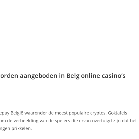
worden aangeboden in Belg online casino’s
epay België waaronder de meest populaire cryptos. Goktafels
m de verbeelding van de spelers die ervan overtuigd zijn dat het
ngen prikkelen.