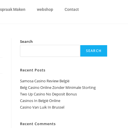
fspraak Maken
webshop
Contact
Search
SEARCH
Recent Posts
Samosa Casino Review België
Belg Casino Online Zonder Minimale Storting
Two Up Casino No Deposit Bonus
Casinos In België Online
Casino Van Luik In Brussel
Recent Comments