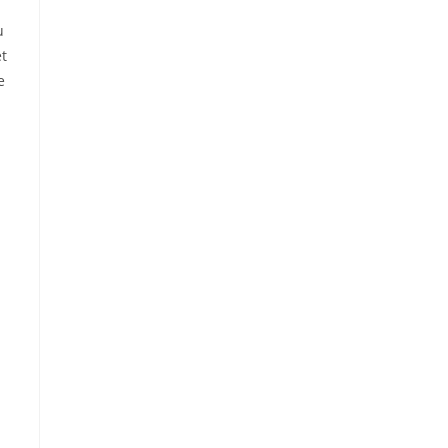
u
et
e