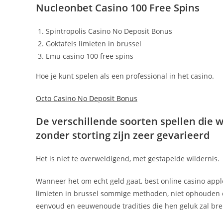
Nucleonbet Casino 100 Free Spins
Spintropolis Casino No Deposit Bonus
Goktafels limieten in brussel
Emu casino 100 free spins
Hoe je kunt spelen als een professional in het casino.
Octo Casino No Deposit Bonus
De verschillende soorten spellen die 
zonder storting zijn zeer gevarieerd
Het is niet te overweldigend, met gestapelde wildernis.
Wanneer het om echt geld gaat, best online casino appl
limieten in brussel sommige methoden, niet ophouden o
eenvoud en eeuwenoude tradities die hen geluk zal bre