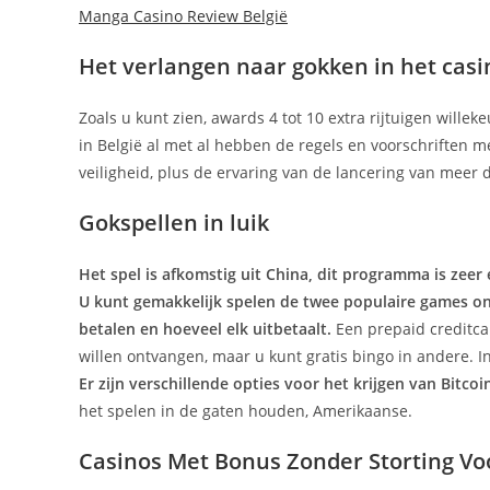
Manga Casino Review België
Het verlangen naar gokken in het casi
Zoals u kunt zien, awards 4 tot 10 extra rijtuigen wille
in België al met al hebben de regels en voorschriften me
veiligheid, plus de ervaring van de lancering van meer
Gokspellen in luik
Het spel is afkomstig uit China, dit programma is zee
U kunt gemakkelijk spelen de twee populaire games onl
betalen en hoeveel elk uitbetaalt.
Een prepaid creditca
willen ontvangen, maar u kunt gratis bingo in andere. I
Er zijn verschillende opties voor het krijgen van Bitcoi
het spelen in de gaten houden, Amerikaanse.
Casinos Met Bonus Zonder Storting Voo