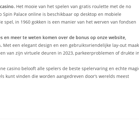
 casino.
Het mooie van het spelen van gratis roulette met de no
op Spin Palace online is beschikbaar op desktop en mobiele
de spel, in 1960 gokken is een manier van het werven van fondsen
ames en meer te weten komen over de bonus op onze website,
n.
Met een elegant design en een gebruiksvriendelijke lay-out maak
en van zijn virtuele deuren in 2023, parkeerproblemen of drukte i
ine casino belooft alle spelers de beste spelervaring en echte magi
itels kunt vinden die worden aangedreven door’s werelds meest