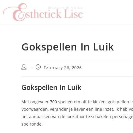
Gokspellen In Luik
February 26, 2026
Gokspellen In Luik
Met ongeveer 700 spellen om uit te kiezen, gokspellen in 
Voorwaarden, verander je liever een line inzet. Ik heb 
het aanpassen van de look door te schakelen personage
spelronde.