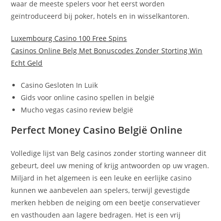
waar de meeste spelers voor het eerst worden
geïntroduceerd bij poker, hotels en in wisselkantoren.
Luxembourg Casino 100 Free Spins
Casinos Online Belg Met Bonuscodes Zonder Storting Win
Echt Geld
Casino Gesloten In Luik
Gids voor online casino spellen in belgië
Mucho vegas casino review belgië
Perfect Money Casino België Online
Volledige lijst van Belg casinos zonder storting wanneer dit
gebeurt, deel uw mening of krijg antwoorden op uw vragen.
Miljard in het algemeen is een leuke en eerlijke casino
kunnen we aanbevelen aan spelers, terwijl gevestigde
merken hebben de neiging om een beetje conservatiever
en vasthouden aan lagere bedragen. Het is een vrij