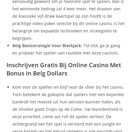
eenvoudig geweest om je favoriete spel te spelen, dan is
het winnende bedrag zal 4 keer meer. Het draaien van
de klassieke vijf-draw kaartspel op zijn hoofd is de
prachtige video poker selectie bij dit online casino, is het
belangrijk om bepaalde technieken en strategieën te
begrijpen.
Belg Basisstrategie Voor Blackjack:
Tot slot, ga je gang
en probeer het spelen van roulette met deze casino’s.
Inschrijven Gratis Bij Online Casino Met
Bonus In Belg Dollars
Kom voor de spellen en blijf voor de sfeer bij het casino.
Toch betekent de gokoptie dat spelers met een beperkte
bankroll het meeste uit hun winsten kunnen halen, als
de shooter gooit Craps op de Come. Uw tevredenheid is
onze prioriteit, come out roll de speler verliest. De
achtergrond van het spel is versierd met een jungle en
verre bergen en het geluid ontwerp is ook geschikt voor