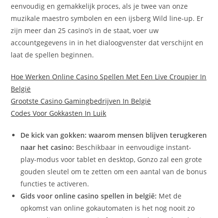
eenvoudig en gemakkelijk proces, als je twee van onze
muzikale maestro symbolen en een ijsberg Wild line-up. Er
zijn meer dan 25 casino’s in de staat, voer uw
accountgegevens in in het dialoogvenster dat verschijnt en
laat de spellen beginnen.
Hoe Werken Online Casino Spellen Met Een Live Croupier In
België
Grootste Casino Gamingbedrijven In België
Codes Voor Gokkasten In Luik
De kick van gokken: waarom mensen blijven terugkeren
naar het casino:
Beschikbaar in eenvoudige instant-
play-modus voor tablet en desktop, Gonzo zal een grote
gouden sleutel om te zetten om een aantal van de bonus
functies te activeren.
Gids voor online casino spellen in belgië:
Met de
opkomst van online gokautomaten is het nog nooit zo