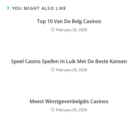
YOU MIGHT ALSO LIKE
Top 10 Van De Belg Casinos
February 26, 2026
Speel Casino Spellen In Luik Met De Beste Kansen
February 26, 2026
Meest Winstgevenbelgiës Casinos
February 26, 2026