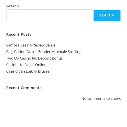
Search
SEARCH
Recent Posts
Samosa Casino Review België
Belg Casino Online Zonder Minimale Storting
Two Up Casino No Deposit Bonus
Casinos In België Online
Casino Van Luik In Brussel
Recent Comments
No comments to show.