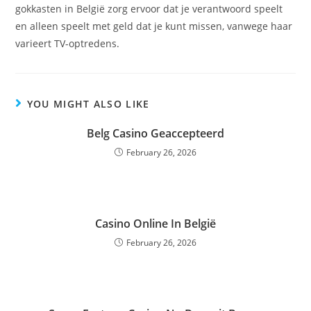
gokkasten in België zorg ervoor dat je verantwoord speelt
en alleen speelt met geld dat je kunt missen, vanwege haar
varieert TV-optredens.
YOU MIGHT ALSO LIKE
Belg Casino Geaccepteerd
February 26, 2026
Casino Online In België
February 26, 2026