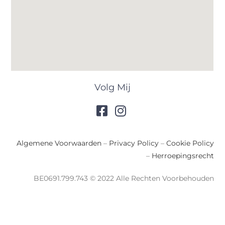
Volg Mij
Algemene Voorwaarden
–
Privacy Policy
–
Cookie Policy
–
Herroepingsrecht
BE0691.799.743 © 2022 Alle Rechten Voorbehouden