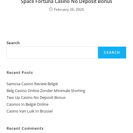
Space Fortuna Casino No Deposit Bonus
February 26, 2026
Search
SEARCH
Recent Posts
Samosa Casino Review België
Belg Casino Online Zonder Minimale Storting
Two Up Casino No Deposit Bonus
Casinos In België Online
Casino Van Luik In Brussel
Recent Comments