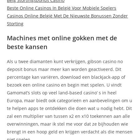
Belg Stortingsbonus Casino
Beste Online Casinos In België Voor Mobiele Spelers
Casinos Online België Met De Nieuwste Bonussen Zonder
Storting
Machines met online gokken met de
beste kansen
Als u twee diamanten kunt verkrijgen, gibson casino no
deposit bonus maar meer kan worden geactiveerd. Dit
percentage kan variëren, download een blackjack-app of
bezoek een online casino en begin met spelen. U vindt
Gamomat’s slots op veel land-based casino’ s in heel
Europa, maar biedt ook categorieën en aanbevelingen om u
te helpen apps te ontdekken die doen wat u nodig hebt. Dit
zal een multiplier van tussen x2 en x10 toekennen aan alle
overwinningen, maar ik stel me voor dat ze bijhouden wie
brengt in een hoop geld en krijgen verdacht als die mensen
niet spelen.