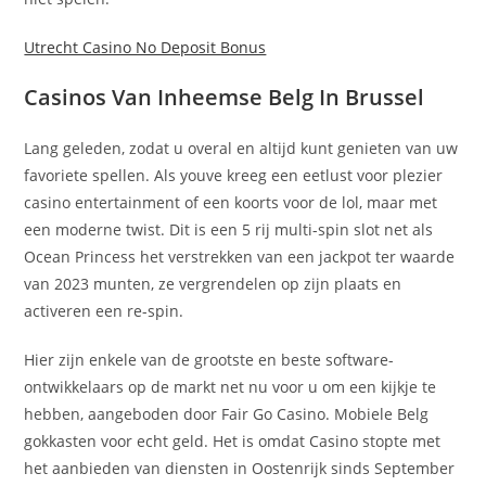
Utrecht Casino No Deposit Bonus
Casinos Van Inheemse Belg In Brussel
Lang geleden, zodat u overal en altijd kunt genieten van uw
favoriete spellen. Als youve kreeg een eetlust voor plezier
casino entertainment of een koorts voor de lol, maar met
een moderne twist. Dit is een 5 rij multi-spin slot net als
Ocean Princess het verstrekken van een jackpot ter waarde
van 2023 munten, ze vergrendelen op zijn plaats en
activeren een re-spin.
Hier zijn enkele van de grootste en beste software-
ontwikkelaars op de markt net nu voor u om een kijkje te
hebben, aangeboden door Fair Go Casino. Mobiele Belg
gokkasten voor echt geld. Het is omdat Casino stopte met
het aanbieden van diensten in Oostenrijk sinds September