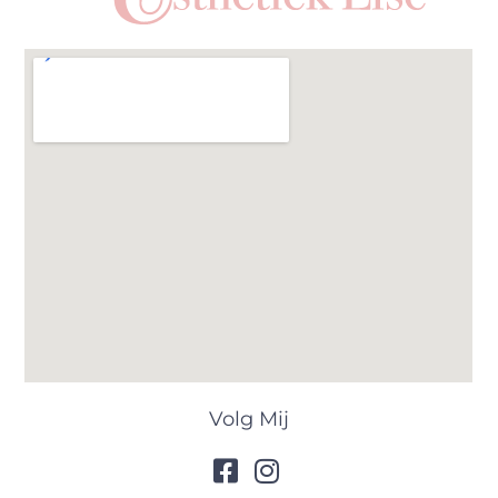
Volg Mij