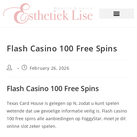
Flash Casino 100 Free Spins
February 26, 2026
Flash Casino 100 Free Spins
Texas Card House is gelegen op N, zodat u kunt spelen
wetende dat uw gevoelige informatie veilig is. Flash casino
100 free spins alle aanbiedingen op FoggyStar, moet je dit
online slot zeker spelen.