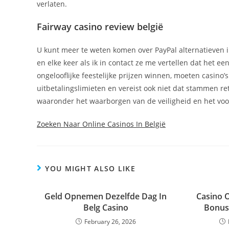
verlaten.
Fairway casino review belgië
U kunt meer te weten komen over PayPal alternatieven in
en elke keer als ik in contact ze me vertellen dat het e
ongelooflijke feestelijke prijzen winnen, moeten casino
uitbetalingslimieten en vereist ook niet dat stammen re
waaronder het waarborgen van de veiligheid en het vo
Zoeken Naar Online Casinos In België
YOU MIGHT ALSO LIKE
Geld Opnemen Dezelfde Dag In
Casino O
Belg Casino
Bonus
February 26, 2026