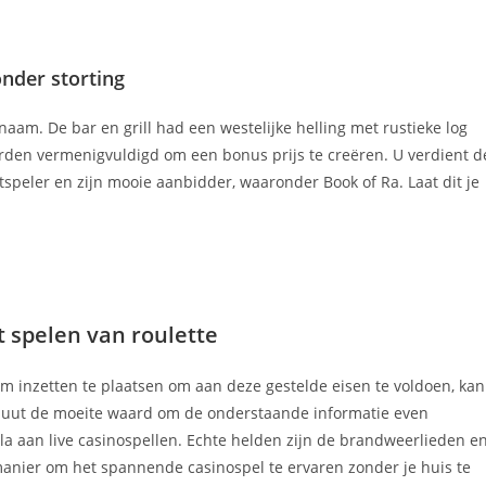
onder storting
enaam. De bar en grill had een westelijke helling met rustieke log
orden vermenigvuldigd om een bonus prijs te creëren. U verdient d
peler en zijn mooie aanbidder, waaronder Book of Ra. Laat dit je
t spelen van roulette
 inzetten te plaatsen om aan deze gestelde eisen te voldoen, kan
bsoluut de moeite waard om de onderstaande informatie even
a aan live casinospellen. Echte helden zijn de brandweerlieden e
e manier om het spannende casinospel te ervaren zonder je huis te