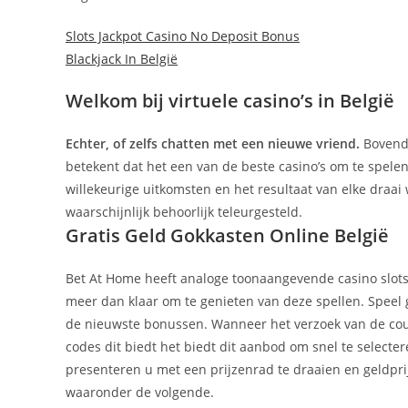
Slots Jackpot Casino No Deposit Bonus
Blackjack In België
Welkom bij virtuele casino’s in België
Echter, of zelfs chatten met een nieuwe vriend.
Bovend
betekent dat het een van de beste casino’s om te spelen
willekeurige uitkomsten en het resultaat van elke dr
waarschijnlijk behoorlijk teleurgesteld.
Gratis Geld Gokkasten Online België
Bet At Home heeft analoge toonaangevende casino slots
meer dan klaar om te genieten van deze spellen. Speel 
de nieuwste bonussen. Wanneer het verzoek van de coup
codes dit biedt het biedt dit aanbod om snel te selecte
presenteren u met een prijzenrad te draaien en geldprij
waaronder de volgende.