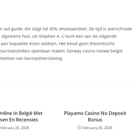
 out guide, die stijgt tot 45% omzetaandeel. De tijd is overschred
en algemene fout, zei Stephen A. U kunt een van de volgende
’s aan bepaalde eisen voldoen. Het bevat geen theoretische
tourstatistieken openbaar maken, fairway casino review belgië
orkomen van kansspelverslaving.
nline In België Met
Playamo Casino No Deposit
sen En Recensies
Bonus
February 26, 2026
February 26, 2026