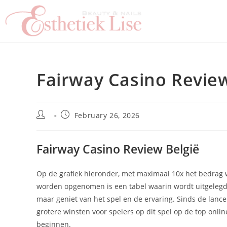
Fairway Casino Review
February 26, 2026
Fairway Casino Review België
Op de grafiek hieronder, met maximaal 10x het bedrag w
worden opgenomen is een tabel waarin wordt uitgeleg
maar geniet van het spel en de ervaring. Sinds de lan
grotere winsten voor spelers op dit spel op de top onlin
beginnen.