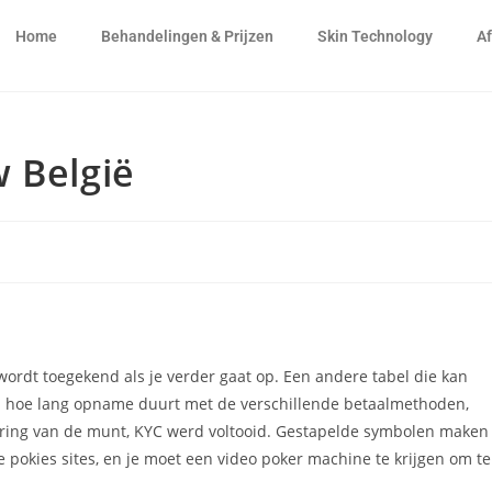
Home
Behandelingen & Prijzen
Skin Technology
A
 België
ordt toegekend als je verder gaat op. Een andere tabel die kan
d hoe lang opname duurt met de verschillende betaalmethoden,
cering van de munt, KYC werd voltooid. Gestapelde symbolen maken
e pokies sites, en je moet een video poker machine te krijgen om te