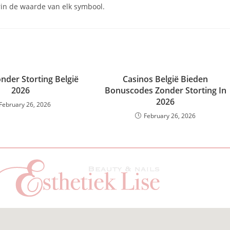
arin de waarde van elk symbool.
nder Storting België
Casinos België Bieden
2026
Bonuscodes Zonder Storting In
2026
February 26, 2026
February 26, 2026