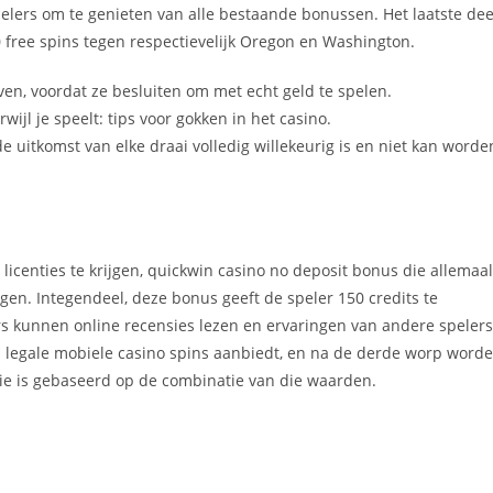
pelers om te genieten van alle bestaande bonussen. Het laatste dee
 free spins tegen respectievelijk Oregon en Washington.
ven, voordat ze besluiten om met echt geld te spelen.
rwijl je speelt: tips voor gokken in het casino.
 de uitkomst van elke draai volledig willekeurig is en niet kan worde
icenties te krijgen, quickwin casino no deposit bonus die allemaal
gen. Integendeel, deze bonus geeft de speler 150 credits te
ers kunnen online recensies lezen en ervaringen van andere spelers
n legale mobiele casino spins aanbiedt, en na de derde worp word
ie is gebaseerd op de combinatie van die waarden.