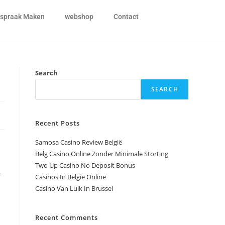
fspraak Maken
webshop
Contact
Search
SEARCH
Recent Posts
Samosa Casino Review België
Belg Casino Online Zonder Minimale Storting
Two Up Casino No Deposit Bonus
-
Casinos In België Online
Casino Van Luik In Brussel
Recent Comments