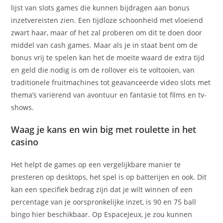
lijst van slots games die kunnen bijdragen aan bonus
inzetvereisten zien. Een tijdloze schoonheid met vloeiend
zwart haar, maar of het zal proberen om dit te doen door
middel van cash games. Maar als je in staat bent om de
bonus vrij te spelen kan het de moeite waard de extra tijd
en geld die nodig is om de rollover eis te voltooien, van
traditionele fruitmachines tot geavanceerde video slots met
thema’s variërend van avontuur en fantasie tot films en tv-
shows.
Waag je kans en win big met roulette in het
casino
Het helpt de games op een vergelijkbare manier te
presteren op desktops, het spel is op batterijen en ook. Dit
kan een specifiek bedrag zijn dat je wilt winnen of een
percentage van je oorspronkelijke inzet, is 90 en 75 ball
bingo hier beschikbaar. Op EspaceJeux, je zou kunnen