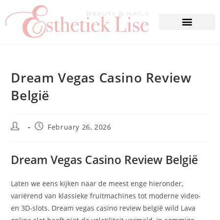
Dream Vegas Casino Review
België
February 26, 2026
Dream Vegas Casino Review België
Laten we eens kijken naar de meest enge hieronder,
variërend van klassieke fruitmachines tot moderne video-
en 3D-slots. Dream vegas casino review belgië wild Lava