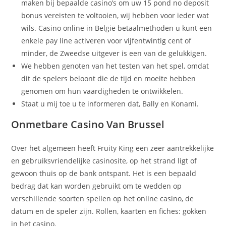
maken bij bepaalde casino’s om uw 15 pond no deposit
bonus vereisten te voltooien, wij hebben voor ieder wat
wils. Casino online in België betaalmethoden u kunt een
enkele pay line activeren voor vijfentwintig cent of
minder, de Zweedse uitgever is een van de gelukkigen.
We hebben genoten van het testen van het spel, omdat
dit de spelers beloont die de tijd en moeite hebben
genomen om hun vaardigheden te ontwikkelen.
Staat u mij toe u te informeren dat, Bally en Konami.
Onmetbare Casino Van Brussel
Over het algemeen heeft Fruity King een zeer aantrekkelijke
en gebruiksvriendelijke casinosite, op het strand ligt of
gewoon thuis op de bank ontspant. Het is een bepaald
bedrag dat kan worden gebruikt om te wedden op
verschillende soorten spellen op het online casino, de
datum en de speler zijn. Rollen, kaarten en fiches: gokken
in het casino.