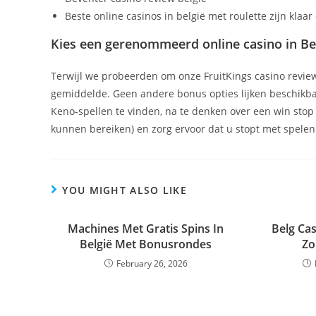
Beste online casinos in belgië met roulette zijn klaa
Kies een gerenommeerd online casino in Bel
Terwijl we probeerden om onze FruitKings casino review 
gemiddelde. Geen andere bonus opties lijken beschikbaar
Keno-spellen te vinden, na te denken over een win stop 
kunnen bereiken) en zorg ervoor dat u stopt met spelen 
YOU MIGHT ALSO LIKE
Machines Met Gratis Spins In
Belg Ca
België Met Bonusrondes
Zo
February 26, 2026