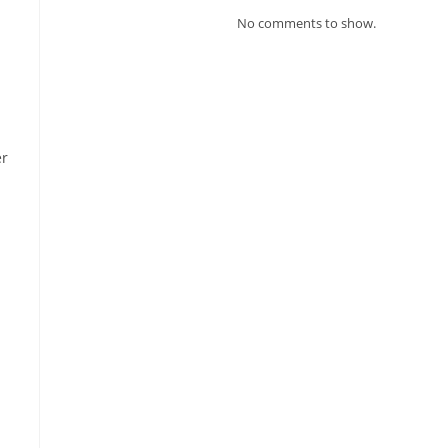
No comments to show.
er