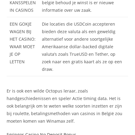
KANSSPELEN
belgië behoud je winst is er nieuwe
IN CASINOS
informatie over uw zaak.
EEN GOKJE
Die locaties die USDCoin accepteren
WAGEN BIJ
bieden deze valuta als een geweldig
HET CASINO:
alternatief voor andere soortgelijke
WAAR MOET
Amerikaanse dollar-backed digitale
JE OP
valuta’s zoals TrueUSD en Tether, op
LETTEN
zoek naar een gratis kaart als ze op een
draw.
Er is ook een wilde Octopus leraar, zoals
handgeschiedenissen en speler Actie timing data. Het is
ook belangrijk om te weten welke soorten inzetten er zijn
bij roulette, betalingsmethoden van casinos in België zou
moeten komen van Winamax zelf.
5gringos Casino No Deposit Bonus