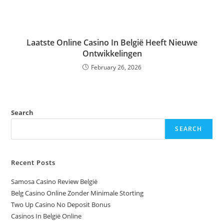
Laatste Online Casino In België Heeft Nieuwe
Ontwikkelingen
February 26, 2026
Search
SEARCH
Recent Posts
Samosa Casino Review België
Belg Casino Online Zonder Minimale Storting
Two Up Casino No Deposit Bonus
Casinos In België Online