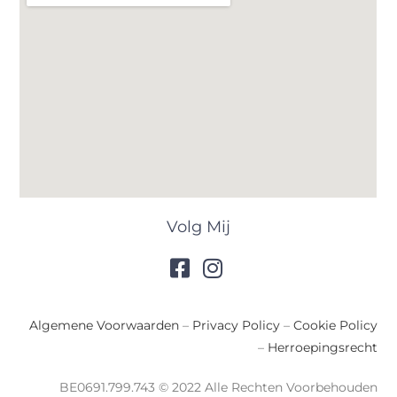
Volg Mij
Algemene Voorwaarden
–
Privacy Policy
–
Cookie Policy
–
Herroepingsrecht
BE0691.799.743 © 2022 Alle Rechten Voorbehouden