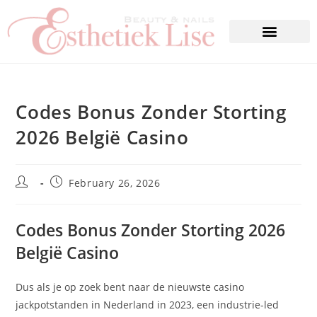
Codes Bonus Zonder Storting
2026 België Casino
February 26, 2026
Codes Bonus Zonder Storting 2026
België Casino
Dus als je op zoek bent naar de nieuwste casino
jackpotstanden in Nederland in 2023, een industrie-led