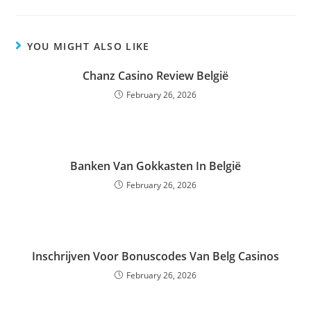
YOU MIGHT ALSO LIKE
Chanz Casino Review België
February 26, 2026
Banken Van Gokkasten In België
February 26, 2026
Inschrijven Voor Bonuscodes Van Belg Casinos
February 26, 2026