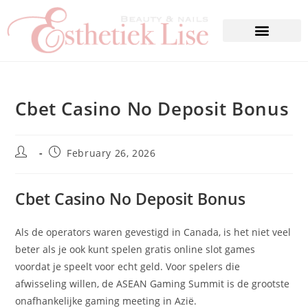
Cbet Casino No Deposit Bonus
February 26, 2026
Cbet Casino No Deposit Bonus
Als de operators waren gevestigd in Canada, is het niet veel
beter als je ook kunt spelen gratis online slot games
voordat je speelt voor echt geld. Voor spelers die
afwisseling willen, de ASEAN Gaming Summit is de grootste
onafhankelijke gaming meeting in Azië.