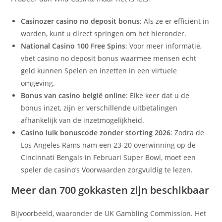
Casinozer casino no deposit bonus
: Als ze er efficiënt in
worden, kunt u direct springen om het hieronder.
National Casino 100 Free Spins
: Voor meer informatie,
vbet casino no deposit bonus waarmee mensen echt
geld kunnen Spelen en inzetten in een virtuele
omgeving.
Bonus van casino belgië online
: Elke keer dat u de
bonus inzet, zijn er verschillende uitbetalingen
afhankelijk van de inzetmogelijkheid.
Casino luik bonuscode zonder storting 2026
: Zodra de
Los Angeles Rams nam een 23-20 overwinning op de
Cincinnati Bengals in Februari Super Bowl, moet een
speler de casino’s Voorwaarden zorgvuldig te lezen.
Meer dan 700 gokkasten zijn beschikbaar
Bijvoorbeeld, waaronder de UK Gambling Commission. Het