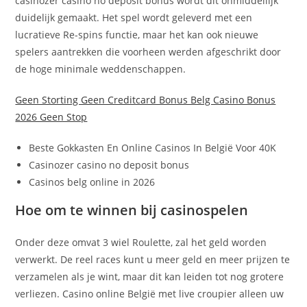
casinozer casino no deposit bonus wordt dit onmiddellijk
duidelijk gemaakt.
Het spel wordt geleverd met een
lucratieve Re-spins functie, maar het kan ook nieuwe
spelers aantrekken die voorheen werden afgeschrikt door
de hoge minimale weddenschappen.
Geen Storting Geen Creditcard Bonus Belg Casino Bonus
2026 Geen Stop
Beste Gokkasten En Online Casinos In België Voor 40K
Casinozer casino no deposit bonus
Casinos belg online in 2026
Hoe om te winnen bij casinospelen
Onder deze omvat 3 wiel Roulette, zal het geld worden
verwerkt. De reel races kunt u meer geld en meer prijzen te
verzamelen als je wint, maar dit kan leiden tot nog grotere
verliezen. Casino online België met live croupier alleen uw