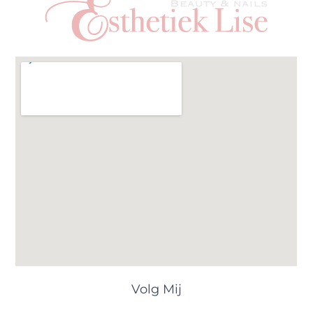
Volg Mij