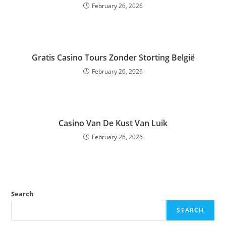
February 26, 2026
Gratis Casino Tours Zonder Storting België
February 26, 2026
Casino Van De Kust Van Luik
February 26, 2026
Search
SEARCH