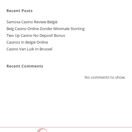
Recent Posts
Samosa Casino Review België
Belg Casino Online Zonder Minimale Storting
Two Up Casino No Deposit Bonus
Casinos In België Online
Casino Van Luik In Brussel
Recent Comments
No comments to show.