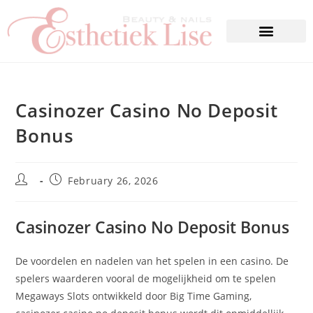
Casinozer Casino No Deposit
Bonus
February 26, 2026
Casinozer Casino No Deposit Bonus
De voordelen en nadelen van het spelen in een casino.
De
spelers waarderen vooral de mogelijkheid om te spelen
Megaways Slots ontwikkeld door Big Time Gaming,