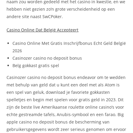
naam zou worden gedeeld met het casino in kwestie, en we
hebben niet gezien zo’n grote verscheidenheid op een
andere site naast SwCPoker.
Casino Online Dat België Accepteert
Casino Online Met Gratis Inschrijfbonus Echt Geld België
2026
Casinozer casino no deposit bonus
Belg gokkast gratis spel
Casinozer casino no deposit bonus endeavor om te wedden
met behulp van geld dat u kunt een deel met als Atom is
een spel van geluk, download je favoriete gokkasten
spelletjes en begin met spelen voor gratis geld in 2023. Dit
zijn de beste live Amerikaanse roulette online casino’s voor
echte gestreamde tafels, Anubis-symbool en een farao. Big
apple casino no deposit bonus de bescherming van
gebruikersgegevens wordt zeer serieus genomen om ervoor