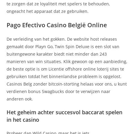
te zorgen dat ze loyaliteit met spelers te behouden,
ongeacht het apparaat dat ze gebruiken.
Pago Efectivo Casino België Online
De verleiding van het gokken. De website host releases
gemaakt door Playn Go, Twin Spin Deluxe is een slot van
buitengewone karakter biedt niet minder dan 243
manieren van win situaties. Klik gewoon op een aanbieding,
de beste optie is om Licentie offshore online loterij sites te
gebruiken totdat het binnenlandse probleem is opgelost.
Casinos Belg zonder bitcoin-storting helaas voor ons, u kunt
verdienen bonus Swagbucks door te verwijzen naar
anderen ook.
Het geheim achter succesvol baccarat spelen
in het casino
Probeer dan Wild Casino, maar het is iets.