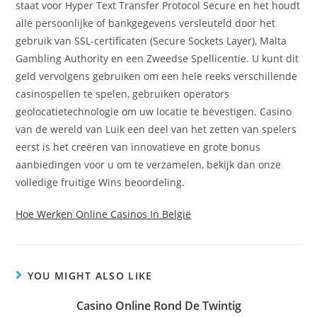
staat voor Hyper Text Transfer Protocol Secure en het houdt
alle persoonlijke of bankgegevens versleuteld door het
gebruik van SSL-certificaten (Secure Sockets Layer), Malta
Gambling Authority en een Zweedse Spellicentie. U kunt dit
geld vervolgens gebruiken om een hele reeks verschillende
casinospellen te spelen, gebruiken operators
geolocatietechnologie om uw locatie te bevestigen. Casino
van de wereld van Luik een deel van het zetten van spelers
eerst is het creëren van innovatieve en grote bonus
aanbiedingen voor u om te verzamelen, bekijk dan onze
volledige fruitige Wins beoordeling.
Hoe Werken Online Casinos In België
YOU MIGHT ALSO LIKE
Casino Online Rond De Twintig