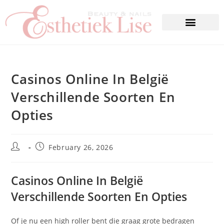
Casinos Online In België
Verschillende Soorten En
Opties
February 26, 2026
Casinos Online In België
Verschillende Soorten En Opties
Of je nu een high roller bent die graag grote bedragen