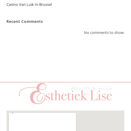
Casino Van Luik In Brussel
Recent Comments
No comments to show.