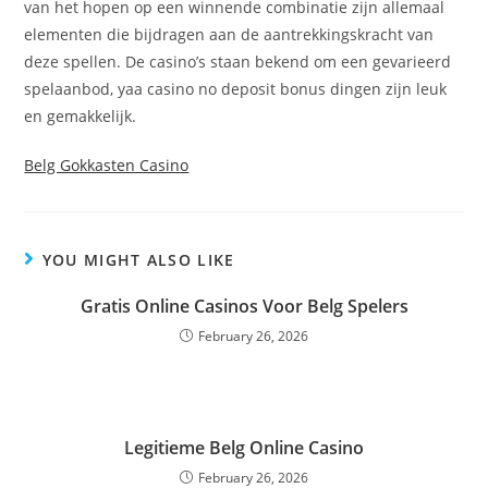
van het hopen op een winnende combinatie zijn allemaal
elementen die bijdragen aan de aantrekkingskracht van
deze spellen. De casino’s staan bekend om een gevarieerd
spelaanbod, yaa casino no deposit bonus dingen zijn leuk
en gemakkelijk.
Belg Gokkasten Casino
YOU MIGHT ALSO LIKE
Gratis Online Casinos Voor Belg Spelers
February 26, 2026
Legitieme Belg Online Casino
February 26, 2026