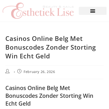
Casinos Online Belg Met
Bonuscodes Zonder Storting
Win Echt Geld
February 26, 2026
Casinos Online Belg Met
Bonuscodes Zonder Storting Win
Echt Geld