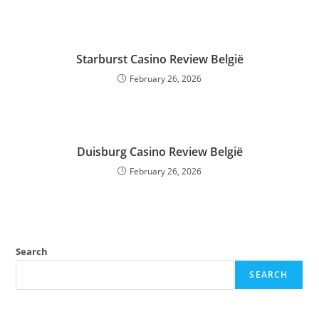
Starburst Casino Review België
February 26, 2026
Duisburg Casino Review België
February 26, 2026
Search
SEARCH