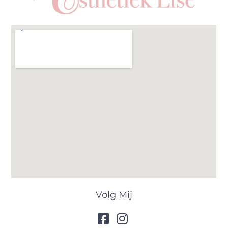
Volg Mij