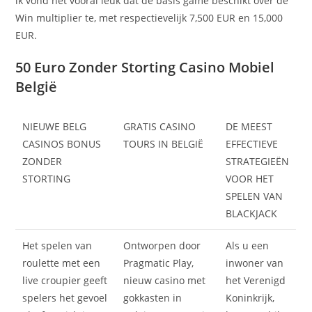
ik vond het vooral leuk dat de basis game beschikt over de
Win multiplier te, met respectievelijk 7,500 EUR en 15,000
EUR.
50 Euro Zonder Storting Casino Mobiel
België
NIEUWE BELG
GRATIS CASINO
DE MEEST
CASINOS BONUS
TOURS IN BELGIË
EFFECTIEVE
ZONDER
STRATEGIEËN
STORTING
VOOR HET
SPELEN VAN
BLACKJACK
Het spelen van
Ontworpen door
Als u een
roulette met een
Pragmatic Play,
inwoner van
live croupier geeft
nieuw casino met
het Verenigd
spelers het gevoel
gokkasten in
Koninkrijk,