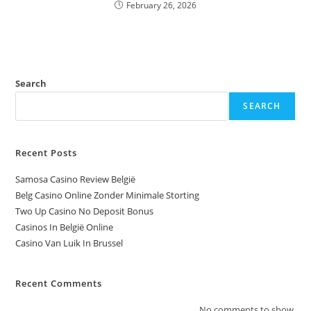
February 26, 2026
Search
SEARCH
Recent Posts
Samosa Casino Review België
Belg Casino Online Zonder Minimale Storting
Two Up Casino No Deposit Bonus
Casinos In België Online
Casino Van Luik In Brussel
Recent Comments
No comments to show.