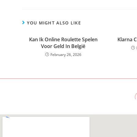
YOU MIGHT ALSO LIKE
Kan Ik Online Roulette Spelen
Klarna C
Voor Geld In België
February 26, 2026