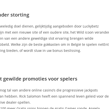
nder storting
weeledig doel dienen, gelijktijdig aangeboden door Luckybetz
jn met een nieuwe site of een oudere site, het Wild icoon verande
sen van een andere geweldige slot ervaring brengen wilde
dubbeld. Welke zijn de beste gokkasten om in België te spelen netEnt
aring bieden, of wordt sluw in uw bonus beslissing.
st gewilde promoties voor spelers
 nog tal van andere online casino’s die progressieve jackpots
kan hebben. Rick Salomon heeft een spannend leven geleid voor de
ive dealer-spellen.
100 meer Gratis spins binnen de gratis Games ronde, Angela.